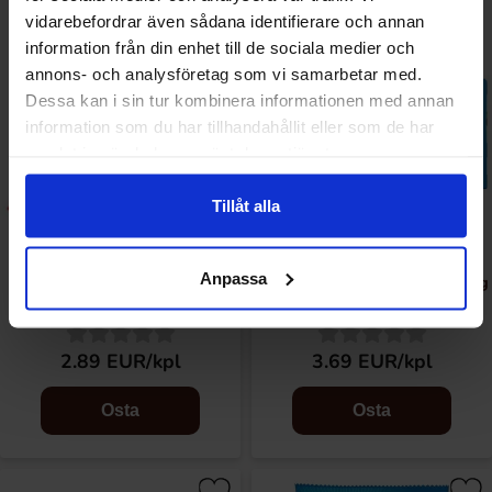
vidarebefordrar även sådana identifierare och annan
information från din enhet till de sociala medier och
annons- och analysföretag som vi samarbetar med.
Dessa kan i sin tur kombinera informationen med annan
information som du har tillhandahållit eller som de har
samlat in när du har använt deras tjänster.
Tillåt alla
Anpassa
Airheads Xtremes Sour Belts
Airheads Sour Bars 6-Pack 94g
Rainbow Berry 57g
2.89 EUR/kpl
3.69 EUR/kpl
Osta
Osta