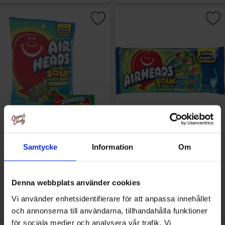
Airheads Sour Mini Bars 85g
Airheads Sour Bars 5-Pack
Samtycke
Information
Om
78g(bf:2026-08-31)
3.48 EUR/kpl
3.09 EUR/kpl
Denna webbplats använder cookies
Osta
Osta
Vi använder enhetsidentifierare för att anpassa innehållet
och annonserna till användarna, tillhandahålla funktioner
för sociala medier och analysera vår trafik. Vi