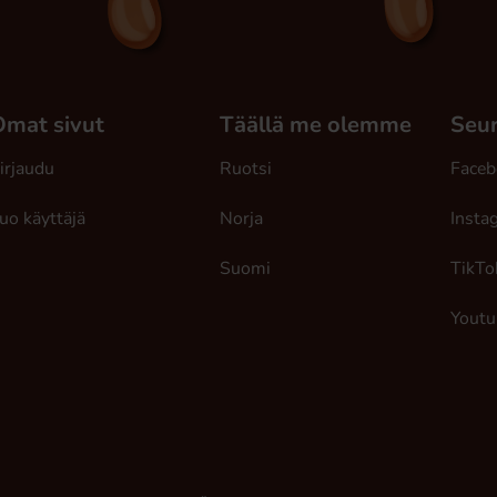
Omat sivut
Täällä me olemme
Seur
irjaudu
Ruotsi
Faceb
uo käyttäjä
Norja
Insta
Suomi
TikTo
Youtu