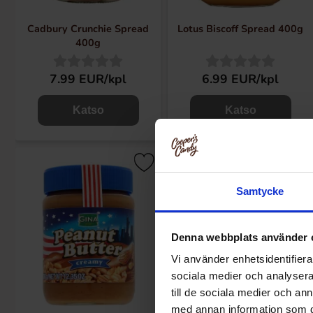
Cadbury Crunchie Spread
Lotus Biscoff Spread 400g
400g
7.99 EUR/kpl
6.99 EUR/kpl
Katso
Katso
Samtycke
Denna webbplats använder 
Vi använder enhetsidentifierar
sociala medier och analysera 
till de sociala medier och a
med annan information som du 