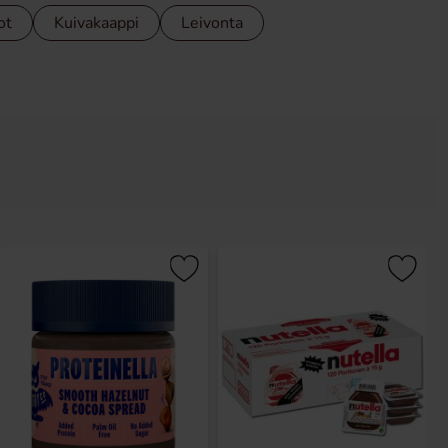
ot
Kuivakaappi
Leivonta