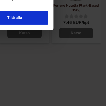
HealthyCo Nella Banana Cake
Ferrero Nutella Plant-Based
Spread 350g
350g
Tillåt alla
5.98 EUR/kpl
7.46 EUR/kpl
Katso
Katso