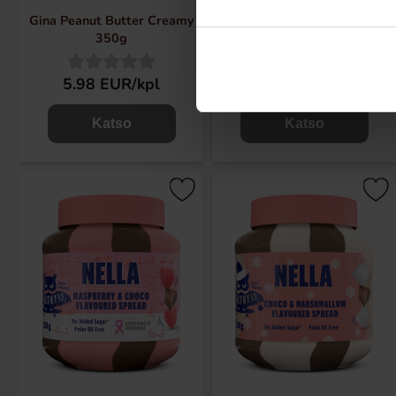
Gina Peanut Butter Creamy
Bounty Spread 350g
350g
5.98 EUR/kpl
7.99 EUR/kpl
Katso
Katso