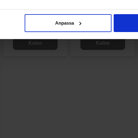
Twix Spread 350g
HealthyCo Nella Chocolate
Ball Spread 350g
Anpassa
7.99 EUR/kpl
5.98 EUR/kpl
Katso
Katso