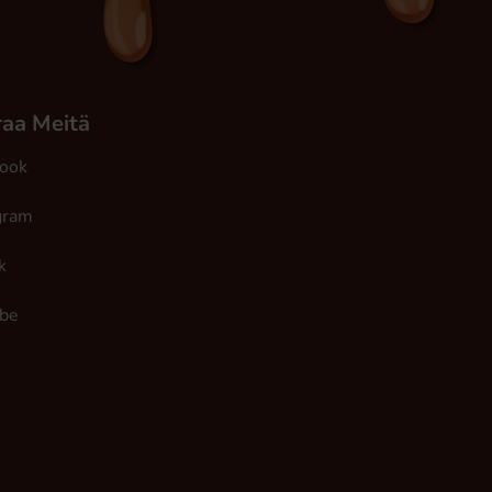
aa Meitä
ook
gram
k
be