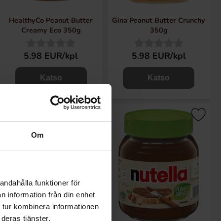
HealthyCo Peanut Butter
Gina Peanut Butter Crunchy
Creamy Eco 350g
350g
5.98 EUR/kpl
5.98 EUR/kpl
Katso
Katso
Om
andahålla funktioner för
n information från din enhet
 tur kombinera informationen
deras tjänster.