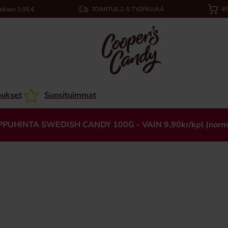
45
alkaen 5,95 €
TOIMITUS 2-5 TYÖPÄIVÄÄ
oukset
Suosituimmat
PPUHINTA SWEDISH CANDY 100G - VAIN 9,90kr/kpl (norm