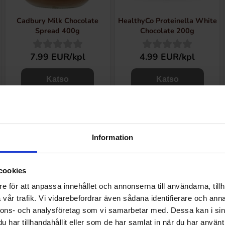
Cadbury Milk Chocolate
HealthyCo Proteinella White
Spread 400g
Chocolate 200g
7.99 EUR/kpl
4.99 EUR/kpl
Katso
Katso
Information
cookies
e för att anpassa innehållet och annonserna till användarna, tillh
vår trafik. Vi vidarebefordrar även sådana identifierare och anna
nnons- och analysföretag som vi samarbetar med. Dessa kan i sin
har tillhandahållit eller som de har samlat in när du har använt 