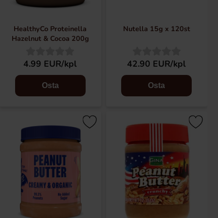
HealthyCo Proteinella
Nutella 15g x 120st
Hazelnut & Cocoa 200g
4.99 EUR/kpl
42.90 EUR/kpl
Osta
Osta