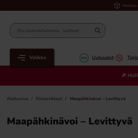
Toimitus 
Valikko
Uutuudet
Tarj
🎉 HUI
Aloitussivu
Elintarvikkeet
Maapähkinävoi – Levittyvä
Maapähkinävoi – Levittyvä