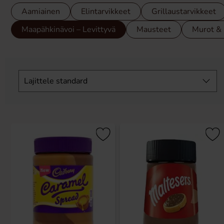
Aamiainen
Elintarvikkeet
Grillaustarvikkeet
Maapähkinävoi – Levittyvä
Mausteet
Murot & 
Ohita
suodattimet
Lajittele
standard