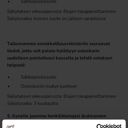
Sähköpostiosoite
Säilytyksen oikeusperusta: Etujen tasapainottaminen
Säilytysaika: kunnes tuote on jälleen varastossa
Tallennamme ennakkotilausrekisteriin seuraavat
tiedot, jotta voit palata hylättyyn ostoskorin
uudelleen poistuttuasi kassalta ja tehdä ostoksen
helposti:
Sähköpostiosoite
Ostoskoriin lisätyt tuotteet
Säilytyksen oikeusperusta: Etujen tasapainottaminen
Säilytysaika: 3 kuukautta
5. Kenelle jaamme henkilötietojasi (kolmannen
osapuolen palveluntarjoajat)?