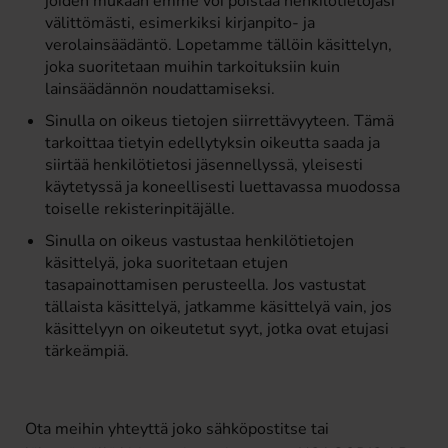
joiden mukaan emme voi poistaa henkilötietojasi
välittömästi, esimerkiksi kirjanpito- ja
verolainsäädäntö. Lopetamme tällöin käsittelyn,
joka suoritetaan muihin tarkoituksiin kuin
lainsäädännön noudattamiseksi.
Sinulla on oikeus tietojen siirrettävyyteen. Tämä
tarkoittaa tietyin edellytyksin oikeutta saada ja
siirtää henkilötietosi jäsennellyssä, yleisesti
käytetyssä ja koneellisesti luettavassa muodossa
toiselle rekisterinpitäjälle.
Sinulla on oikeus vastustaa henkilötietojen
käsittelyä, joka suoritetaan etujen
tasapainottamisen perusteella. Jos vastustat
tällaista käsittelyä, jatkamme käsittelyä vain, jos
käsittelyyn on oikeutetut syyt, jotka ovat etujasi
tärkeämpiä.
Ota meihin yhteyttä joko sähköpostitse tai