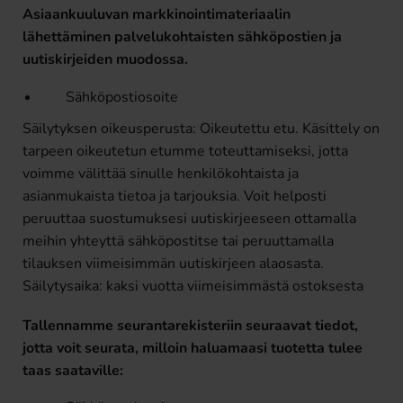
Asiaankuuluvan markkinointimateriaalin
lähettäminen palvelukohtaisten sähköpostien ja
uutiskirjeiden muodossa.
Sähköpostiosoite
Säilytyksen oikeusperusta: Oikeutettu etu. Käsittely on
tarpeen oikeutetun etumme toteuttamiseksi, jotta
voimme välittää sinulle henkilökohtaista ja
asianmukaista tietoa ja tarjouksia. Voit helposti
peruuttaa suostumuksesi uutiskirjeeseen ottamalla
meihin yhteyttä sähköpostitse tai peruuttamalla
tilauksen viimeisimmän uutiskirjeen alaosasta.
Säilytysaika: kaksi vuotta viimeisimmästä ostoksesta
Tallennamme seurantarekisteriin seuraavat tiedot,
jotta voit seurata, milloin haluamaasi tuotetta tulee
taas saataville: