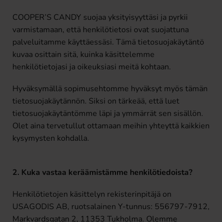
COOPER’S CANDY suojaa yksityisyyttäsi ja pyrkii
varmistamaan, että henkilötietosi ovat suojattuna
palveluitamme käyttäessäsi. Tämä tietosuojakäytäntö
kuvaa osittain sitä, kuinka käsittelemme
henkilötietojasi ja oikeuksiasi meitä kohtaan.
Hyväksymällä sopimusehtomme hyväksyt myös tämän
tietosuojakäytännön. Siksi on tärkeää, että luet
tietosuojakäytäntömme läpi ja ymmärrät sen sisällön.
Olet aina tervetullut ottamaan meihin yhteyttä kaikkien
kysymysten kohdalla.
2. Kuka vastaa keräämistämme henkilötiedoista?
Henkilötietojen käsittelyn rekisterinpitäjä on
USAGODIS AB, ruotsalainen Y-tunnus: 556797-7912,
Markvardsgatan 2, 11353 Tukholma. Olemme