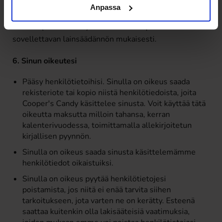
henkilötietoja vain EU/ETA-alueella. Tietoja voidaan
Anpassa
siirtää ja käsitellä EU/ETA-alueen ulkopuolisessa
maassa (kolmas maa). Kaikki siirrot tapahtuvat
sovellettavan lainsäädännön mukaisesti.
6. Sinun oikeutesi
Pääsy henkilötietoihisi. Sinulla on oikeus saada
rekisteriote tai kopio niistä henkilötiedoista, joita
Cooper's Candy käsittelee sinusta. Voit käyttää tätä
oikeutta maksutta milloin tahansa, kerran
kalenterivuodessa, toimittamalla allekirjoitetun
kirjallisen pyynnön.
Sinulla on oikeus saada sinusta käsittelemämme
henkilötiedot oikaistuiksi.
Sinulla on oikeus pyytää henkilötietojesi
poistamista, jos niitä ei enää tarvita siihen
tarkoitukseen, jota varten ne on kerätty. Esteenä
saattaa kuitenkin olla lakisääteisiä vaatimuksia,