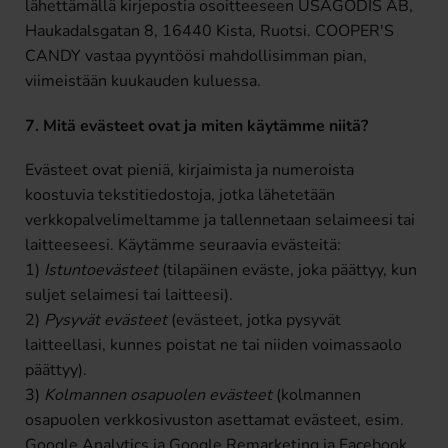
lähettämällä kirjepostia osoitteeseen USAGODIS AB,
Haukadalsgatan 8, 16440 Kista, Ruotsi. COOPER'S
CANDY vastaa pyyntöösi mahdollisimman pian,
viimeistään kuukauden kuluessa.
7. Mitä evästeet ovat ja miten käytämme niitä?
Evästeet ovat pieniä, kirjaimista ja numeroista
koostuvia tekstitiedostoja, jotka lähetetään
verkkopalvelimeltamme ja tallennetaan selaimeesi tai
laitteeseesi. Käytämme seuraavia evästeitä:
1)
Istuntoevästeet
(tilapäinen eväste, joka päättyy, kun
suljet selaimesi tai laitteesi).
2)
Pysyvät evästeet
(evästeet, jotka pysyvät
laitteellasi, kunnes poistat ne tai niiden voimassaolo
päättyy).
3)
Kolmannen osapuolen evästeet
(kolmannen
osapuolen verkkosivuston asettamat evästeet, esim.
Google Analytics ja Google Remarketing ja Facebook