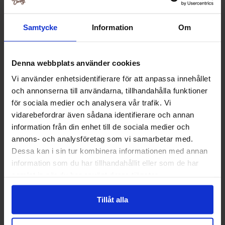
Joissakin tapauksissa voimme jakaa henkilötietojasi niin
sanottujen tietojenkäsittelijöiden (kolmansien
Samtycke
Information
Om
osapuolten) kanssa, jotta voimme tarjota
palveluitamme. Tietojenkäsittelijä on yritys, joka
käsittelee tietoja puolestamme. Esimerkkejä
Denna webbplats använder cookies
henkilötietojen käsittelijöistä ovat
maksupalveluntarjoajat, kuljetusyhtiöt ja
Vi använder enhetsidentifierare för att anpassa innehållet
och annonserna till användarna, tillhandahålla funktioner
viestintäpalvelut.
för sociala medier och analysera vår trafik. Vi
vidarebefordrar även sådana identifierare och annan
Voimme myös luovuttaa henkilötietoja, jos se on
information från din enhet till de sociala medier och
tarpeen sovellettavien oikeudellisten tai
annons- och analysföretag som vi samarbetar med.
sääntelyvaatimusten noudattamiseksi, oikeudellisten
Dessa kan i sin tur kombinera informationen med annan
etujemme suojaamiseksi tai petosten ja muiden
information som du har tillhandahållit eller som de har
turvallisuus- tai teknisten ongelmien havaitsemiseksi,
samlat in när du har använt deras tjänster.
estämiseksi tai havaitsemiseksi.
Tillåt alla
COOPER'S CANDY pyrkii aina säilyttämään