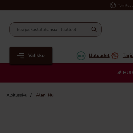
Toimitus 
Valikko
Uutuudet
Tarj
🎉 HUI
Aloitussivu
Alani Nu