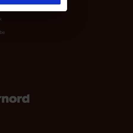
gram
k
be