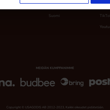
uo käyttäjä
Norja
Insta
Suomi
TikTo
Youtu
MEIDÄN KUMPPANIMME
Copyright © USAGODIS AB 2012-2023, Kaikki oikeudet pidätetään.