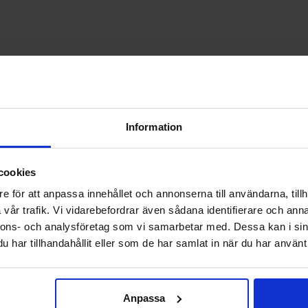
Information
cookies
e för att anpassa innehållet och annonserna till användarna, tillh
vår trafik. Vi vidarebefordrar även sådana identifierare och anna
nnons- och analysföretag som vi samarbetar med. Dessa kan i sin
har tillhandahållit eller som de har samlat in när du har använt 
Omat sivut
Täällä me olemme
Seur
irjaudu
Ruotsi
Faceb
Anpassa