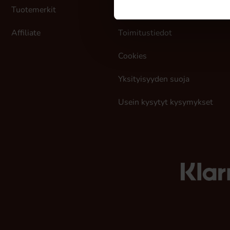
Tuotemerkit
Ostoehdot
L
Affiliate
Toimitustiedot
Cookies
Yksityisyyden suoja
Usein kysytyt kysymykset