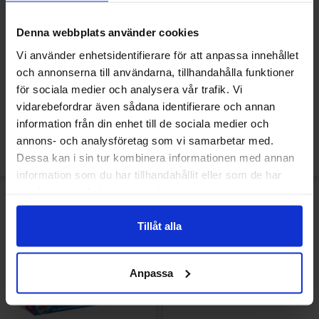
Denna webbplats använder cookies
Vi använder enhetsidentifierare för att anpassa innehållet
American Bakery Cereos
American Bakery Cereos
och annonserna till användarna, tillhandahålla funktioner
Pancakes Confetti
Pancakes Caramel
för sociala medier och analysera vår trafik. Vi
150g(BF:2026-05-28)
150g(BF:2026-05-28)
vidarebefordrar även sådana identifierare och annan
1 EUR
1 EUR
3.69 EUR
3.69 EUR
/kpl
/kpl
/kpl
/kpl
information från din enhet till de sociala medier och
annons- och analysföretag som vi samarbetar med.
Osta
Osta
Dessa kan i sin tur kombinera informationen med annan
information som du har tillhandahållit eller som de har
samlat in när du har använt deras tjänster.
-73%
Tillåt alla
Anpassa