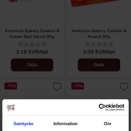
American Bakery Cookies &
American Bakery Cookies &
Cream Red Velvet 96g
Peanut 96g
3.19 EUR/kpl
3.09 EUR/kpl
Osta
Osta
-73%
-73%
Samtycke
Information
Om