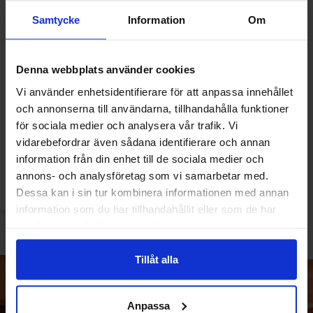
Samtycke
Information
Om
Denna webbplats använder cookies
Vi använder enhetsidentifierare för att anpassa innehållet
Elephant Kringlor - Honey
och annonserna till användarna, tillhandahålla funktioner
Mustard & Onion 160g
för sociala medier och analysera vår trafik. Vi
vidarebefordrar även sådana identifierare och annan
2.99 EUR/kpl
information från din enhet till de sociala medier och
annons- och analysföretag som vi samarbetar med.
Katso
Dessa kan i sin tur kombinera informationen med annan
information som du har tillhandahållit eller som de har
samlat in när du har använt deras tjänster.
Tillåt alla
Anpassa