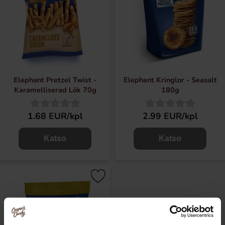
Elephant Pretzel Twist -
Elephant Kringlor - Seasalt
Karamelliserad Lök 70g
180g
1.68 EUR/kpl
2.99 EUR/kpl
Katso
Katso