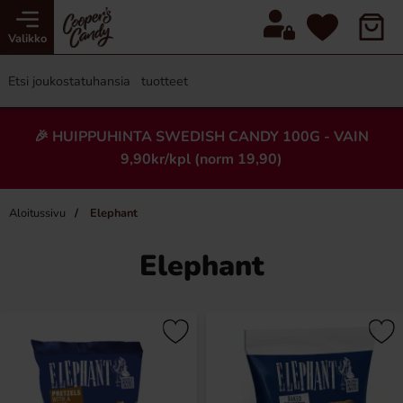
Valikko
🎉 HUIPPUHINTA SWEDISH CANDY 100G - VAIN
9,90kr/kpl (norm 19,90)
Aloitussivu
Elephant
Elephant