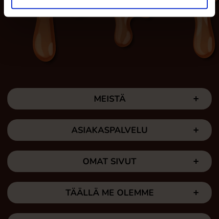
MEISTÄ
ASIAKASPALVELU
OMAT SIVUT
TÄÄLLÄ ME OLEMME