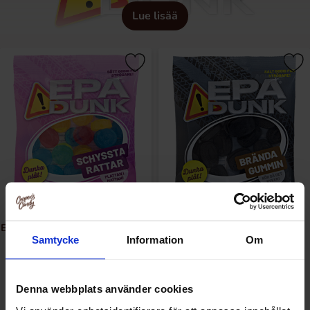
Lue lisää
Epa Dunk - Schyssta Rattar 80g
Epa Dunk - Brända Gummin
Samtycke
Information
Om
80g
1.58 EUR/kpl
1.58 EUR/kpl
Denna webbplats använder cookies
Osta
Osta