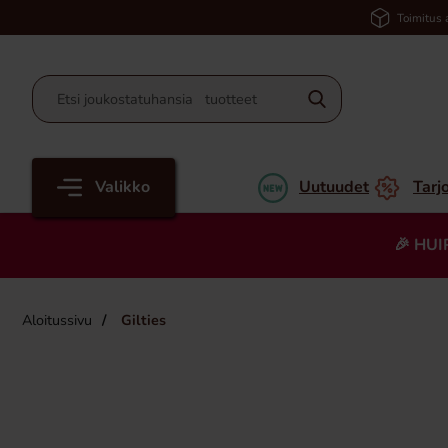
Toimitus 
Valikko
Uutuudet
Tarj
🎉 HUI
Aloitussivu
Gilties