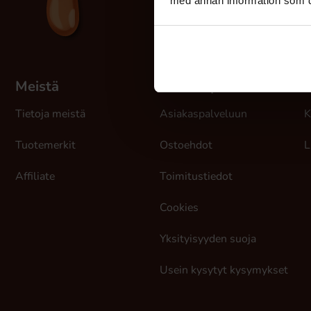
med annan information som du 
Meistä
Asiakaspalvelu
Tietoja meistä
Asiakaspalveluun
K
Tuotemerkit
Ostoehdot
L
Affiliate
Toimitustiedot
Cookies
Yksityisyyden suoja
Usein kysytyt kysymykset