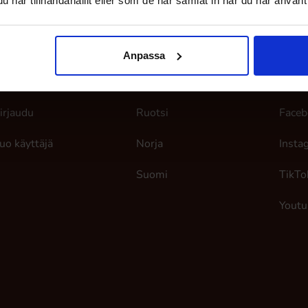
har tillhandahållit eller som de har samlat in när du har använt 
Anpassa
Omat sivut
Täällä me olemme
Seur
irjaudu
Ruotsi
Faceb
uo käyttäjä
Norja
Insta
Suomi
TikTo
Youtu