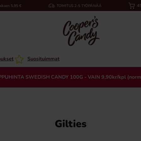
45
alkaen 5,95 €
TOIMITUS 2-5 TYÖPÄIVÄÄ
oukset
Suosituimmat
PPUHINTA SWEDISH CANDY 100G - VAIN 9,90kr/kpl (norm
Gilties