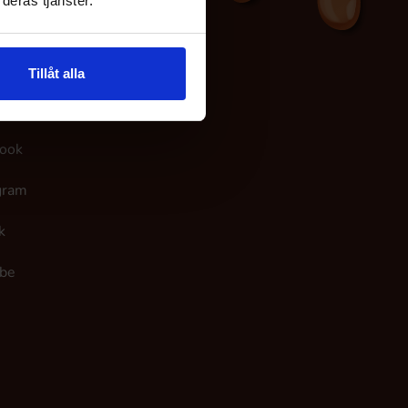
deras tjänster.
Tillåt alla
aa Meitä
ook
gram
k
be