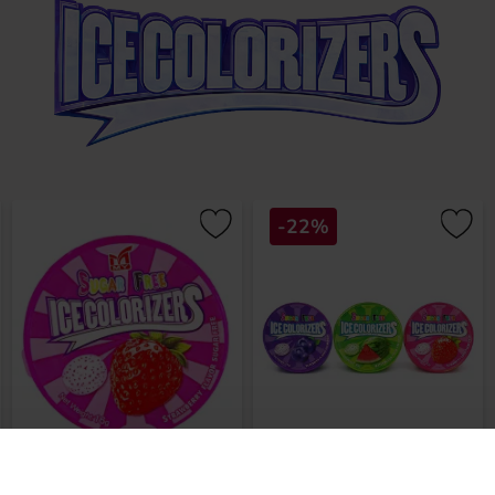
-22%
Ice Colorizers Strawberry 16g
Ice Colorizers 16g 3-pack