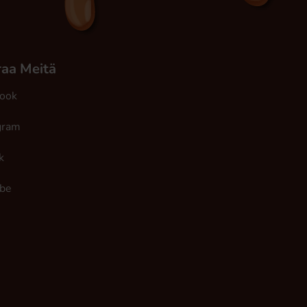
aa Meitä
ook
gram
k
be