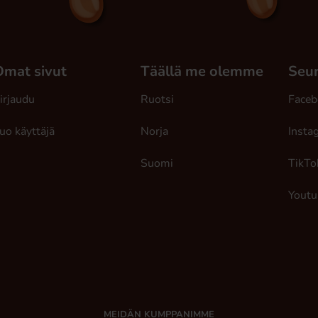
Omat sivut
Täällä me olemme
Seur
irjaudu
Ruotsi
Faceb
uo käyttäjä
Norja
Insta
Suomi
TikTo
Youtu
MEIDÄN KUMPPANIMME