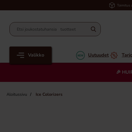
Toimitus 
Valikko
Uutuudet
Tarj
🎉 HUI
Aloitussivu
Ice Colorizers