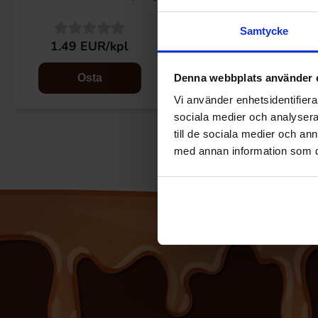
16g
Samtycke
1.49 EUR/kpl
1.49 EUR/kpl
Denna webbplats använder 
Osta
Osta
Vi använder enhetsidentifierar
sociala medier och analysera 
till de sociala medier och a
med annan information som du 