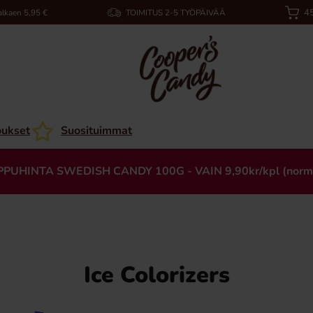
45
alkaen 5,95 €
TOIMITUS 2-5 TYÖPÄIVÄÄ
oukset
Suosituimmat
PPUHINTA SWEDISH CANDY 100G - VAIN 9,90kr/kpl (norm
Ice Colorizers