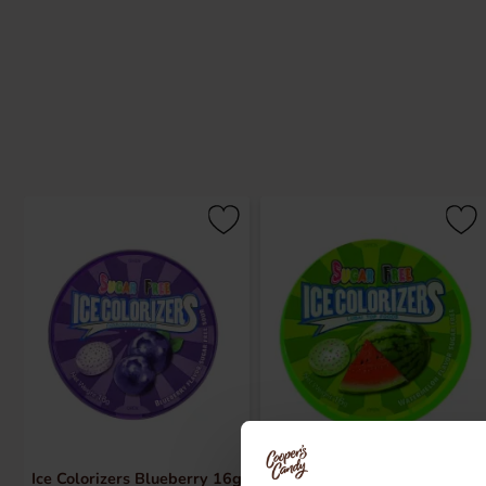
Ice Colorizers Blueberry 16g
Ice Colorizers Watermelon