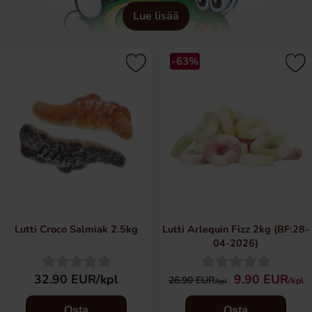
Lue lisää
-63%
Lutti Croco Salmiak 2.5kg
Lutti Arlequin Fizz 2kg (BF:28-
04-2026)
32.90 EUR/kpl
9.90 EUR
26.90 EUR
/kpl
/kpl
Osta
Osta