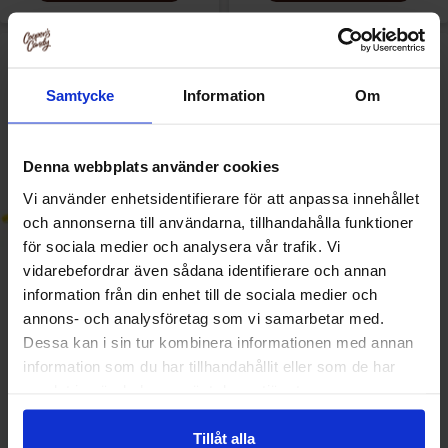
Samtycke
Information
Om
Denna webbplats använder cookies
Vi använder enhetsidentifierare för att anpassa innehållet
och annonserna till användarna, tillhandahålla funktioner
för sociala medier och analysera vår trafik. Vi
vidarebefordrar även sådana identifierare och annan
Lutti Krokodiler 1kg
Lutti Crocodiller 130g
information från din enhet till de sociala medier och
annons- och analysföretag som vi samarbetar med.
Dessa kan i sin tur kombinera informationen med annan
17.90 EUR/kpl
2.69 EUR/kpl
information som du har tillhandahållit eller som de har
samlat in när du har använt deras tjänster.
Katso
Katso
Tillåt alla