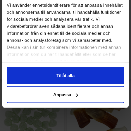
Vi använder enhetsidentifierare för att anpassa innehållet
och annonserna till användarna, tillhandahålla funktioner
för sociala medier och analysera vår trafik. Vi
vidarebefordrar även sådana identifierare och annan
Matthijs Frisse Keelmix 1kg
Matthijs Veggie Sur Skalle
information från din enhet till de sociala medier och
Granatäpple & Körsbär 2kg
annons- och analysföretag som vi samarbetar med.
Dessa kan i sin tur kombinera informationen med annan
12.90 EUR/kpl
19.90 EUR/kpl
information som du har tillhandahållit eller som de har
samlat in när du har använt deras tjänster.
Osta
Osta
Tillåt alla
Anpassa