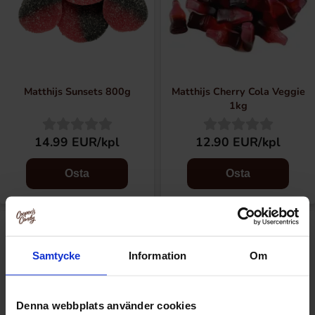
Matthijs Sunsets 800g
Matthijs Cherry Cola Veggie
1kg
14.99 EUR/kpl
12.90 EUR/kpl
Osta
Osta
Uusi!
Samtycke
Information
Om
Denna webbplats använder cookies