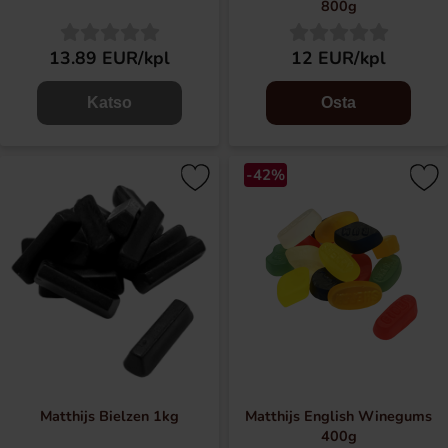
800g
13.89 EUR/kpl
12 EUR/kpl
Katso
Osta
-42%
Matthijs Bielzen 1kg
Matthijs English Winegums
400g