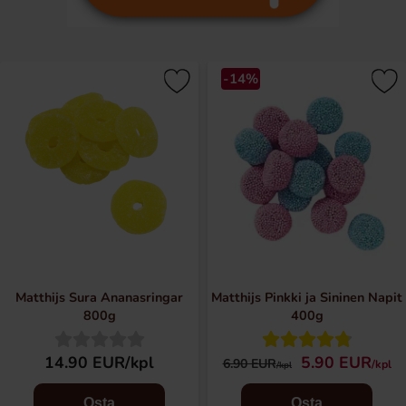
-14%
Matthijs Sura Ananasringar
Matthijs Pinkki ja Sininen Napit
800g
400g
14.90 EUR/kpl
5.90 EUR
6.90 EUR
/kpl
/kpl
Osta
Osta