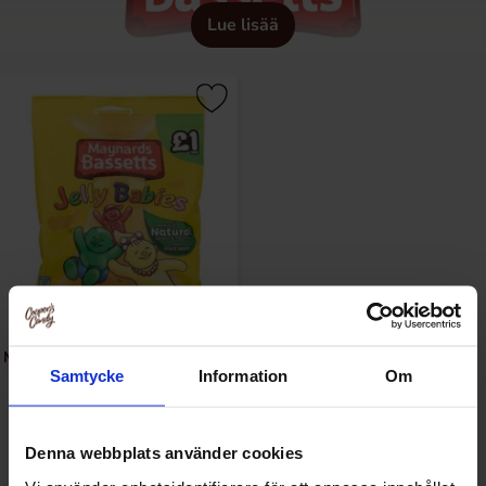
Lue lisää
Maynards Bassetts Jelly Babies
Samtycke
Information
Om
130g
2.89 EUR/kpl
Denna webbplats använder cookies
Katso