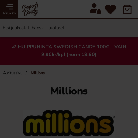
Valikko
🎉 HUIPPUHINTA SWEDISH CANDY 100G - VAIN
9,90kr/kpl (norm 19,90)
Aloitussivu
Millions
Millions