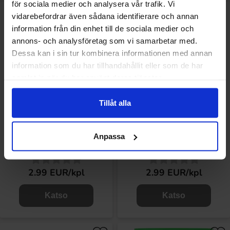
för sociala medier och analysera vår trafik. Vi
vidarebefordrar även sådana identifierare och annan
information från din enhet till de sociala medier och
annons- och analysföretag som vi samarbetar med.
Dessa kan i sin tur kombinera informationen med annan
information som du har tillhandahållit eller som de har
samlat in när du har använt deras tjänster.
Tillåt alla
Millions Strawberry 110g
Millions Bubblegum 110g
Anpassa
2.99 EUR/kpl
2.99 EUR/kpl
Katso
Katso