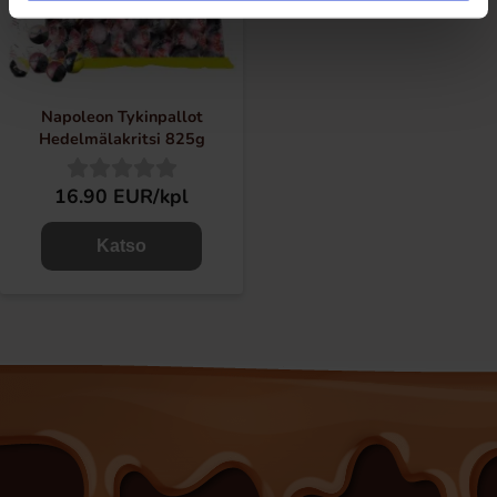
Napoleon Tykinpallot
Hedelmälakritsi 825g
16.90 EUR/kpl
Katso