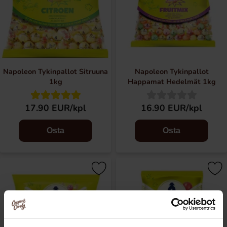
Napoleon Tykinpallot Sitruuna
Napoleon Tykinpallot
1kg
Happamat Hedelmät 1kg
17.90 EUR/kpl
16.90 EUR/kpl
Osta
Osta