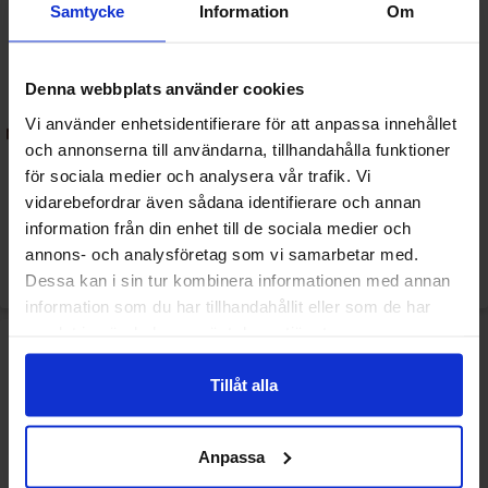
Samtycke
Information
Om
Denna webbplats använder cookies
Vi använder enhetsidentifierare för att anpassa innehållet
Napoleon Tykinpallot Vadelma
Napoleon Tykinpallot
och annonserna till användarna, tillhandahålla funktioner
1kg
Vesimeloni 1kg
för sociala medier och analysera vår trafik. Vi
vidarebefordrar även sådana identifierare och annan
16.90 EUR/kpl
16.90 EUR/kpl
information från din enhet till de sociala medier och
annons- och analysföretag som vi samarbetar med.
Osta
Osta
Dessa kan i sin tur kombinera informationen med annan
information som du har tillhandahållit eller som de har
samlat in när du har använt deras tjänster.
Tillåt alla
Anpassa