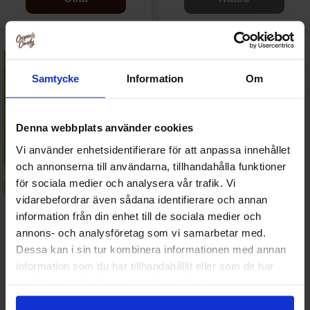
Samtycke
Information
Om
Denna webbplats använder cookies
Vi använder enhetsidentifierare för att anpassa innehållet
och annonserna till användarna, tillhandahålla funktioner
för sociala medier och analysera vår trafik. Vi
vidarebefordrar även sådana identifierare och annan
Nature Valley Crunchy Variety
Nature Valley Crunchy
information från din enhet till de sociala medier och
Pack 210g
Canadian Maple Syrup 210g
annons- och analysföretag som vi samarbetar med.
Dessa kan i sin tur kombinera informationen med annan
6.90 EUR/kpl
6.90 EUR/kpl
information som du har tillhandahållit eller som de har
samlat in när du har använt deras tjänster.
Katso
Katso