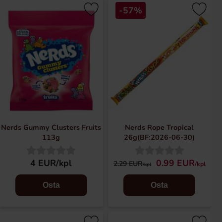
-57%
Nerds Gummy Clusters Fruits
Nerds Rope Tropical
113g
26g(BF:2026-06-30)
4 EUR/kpl
0.99 EUR
2.29 EUR
/kpl
/kpl
Osta
Osta