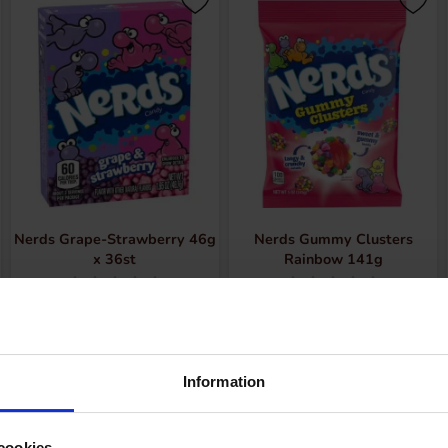
Nerds Grape-Strawberry 46g
Nerds Gummy Clusters
x 36st
Rainbow 141g
64.90 EUR
6.49 EUR/kpl
Katso
Katso
Information
Uusi!
cookies