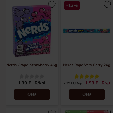
-13%
Nerds Grape-Strawberry 46g
Nerds Rope Very Berry 26g
1.90 EUR/kpl
1.99 EUR
2.29 EUR
/kpl
/kpl
Osta
Osta