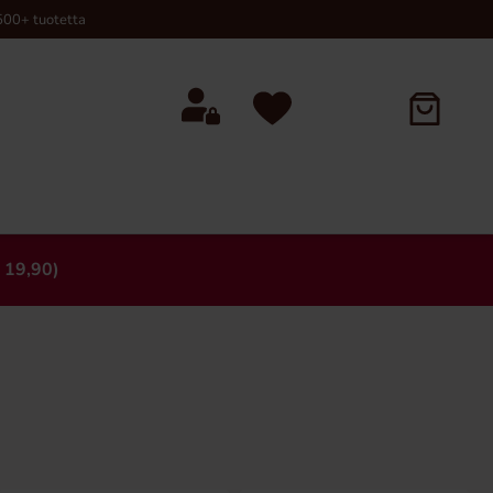
00+ tuotetta
 19,90)