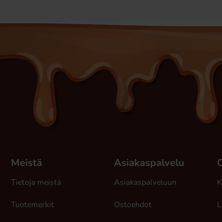
Meistä
Asiakaspalvelu
Tietoja meistä
Asiakaspalveluun
K
Tuotemerkit
Ostoehdot
L