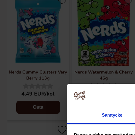
Nerds Gummy Clusters Very
Nerds Watermelon & Cherry
Berry 113g
46g
4.49 EUR/kpl
2.29 EUR/kpl
Osta
Osta
Samtycke
Denna webbplats använder 