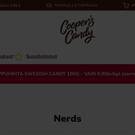
45
alkaen 5,95 €
TOIMITUS 2-5 TYÖPÄIVÄÄ
oukset
Suosituimmat
PPUHINTA SWEDISH CANDY 100G - VAIN 9,90kr/kpl (norm
Nerds