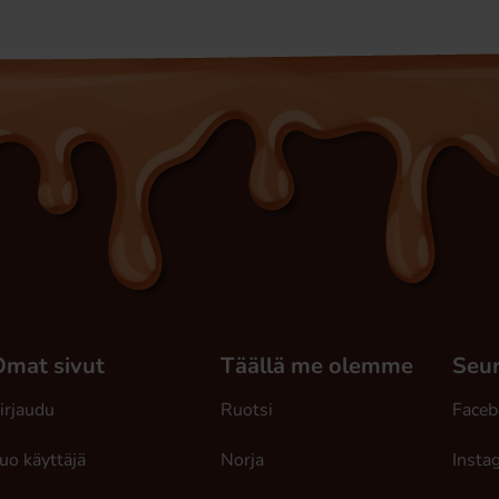
Omat sivut
Täällä me olemme
Seur
irjaudu
Ruotsi
Faceb
uo käyttäjä
Norja
Insta