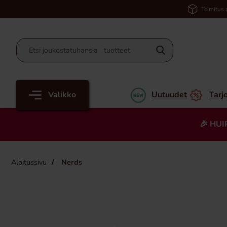
Toimitus 
Valikko
Uutuudet
Tarj
🎉 HUI
Aloitussivu
Nerds