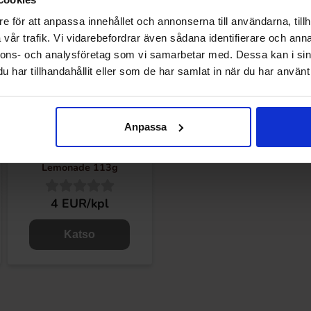
e för att anpassa innehållet och annonserna till användarna, tillh
vår trafik. Vi vidarebefordrar även sådana identifierare och anna
nnons- och analysföretag som vi samarbetar med. Dessa kan i sin
har tillhandahållit eller som de har samlat in när du har använt 
Anpassa
Nerds Gummy Cluster Cherry
Lemonade 113g
4 EUR/kpl
Katso