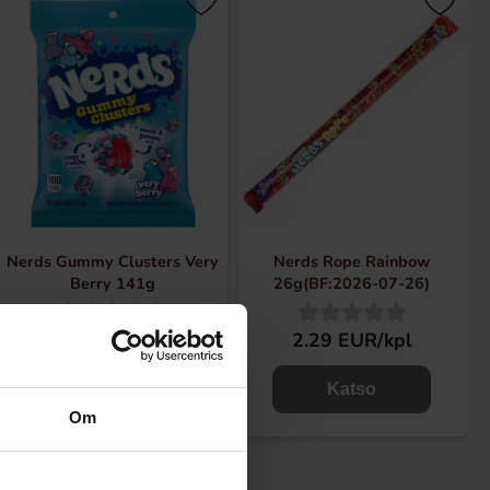
Nerds Gummy Clusters Very
Nerds Rope Rainbow
Berry 141g
26g(BF:2026-07-26)
6.49 EUR/kpl
2.29 EUR/kpl
Katso
Katso
Om