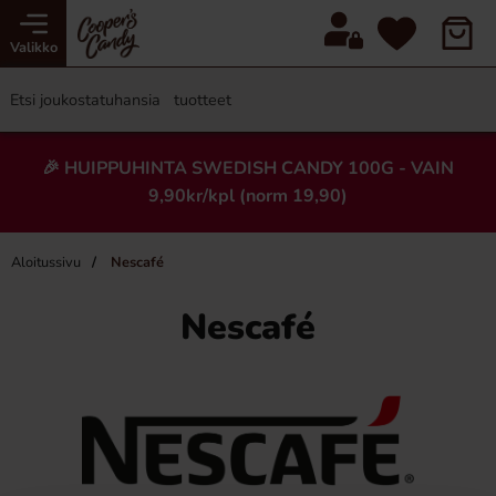
Valikko
🎉 HUIPPUHINTA SWEDISH CANDY 100G - VAIN
9,90kr/kpl (norm 19,90)
Aloitussivu
Nescafé
Nescafé