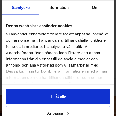
Samtycke
Information
Om
Denna webbplats använder cookies
Vi använder enhetsidentifierare för att anpassa innehållet
Nix & Kix - Raspberry Rhubarb
Nix & Kix - Watermleon
och annonserna till användarna, tillhandahålla funktioner
250ml
Hibiscus 250ml
för sociala medier och analysera vår trafik. Vi
vidarebefordrar även sådana identifierare och annan
2.99 EUR/kpl
2.99 EUR/kpl
information från din enhet till de sociala medier och
annons- och analysföretag som vi samarbetar med.
Katso
Katso
Dessa kan i sin tur kombinera informationen med annan
information som du har tillhandahållit eller som de har
samlat in när du har använt deras tjänster.
Tillåt alla
Anpassa