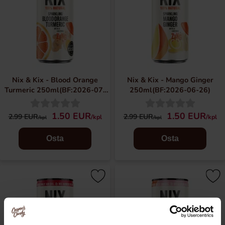
Nix & Kix - Blood Orange
Nix & Kix - Mango Ginger
Turmeric 250ml(BF:2026-07-
250ml(BF:2026-06-26)
03)
1.50 EUR
1.50 EUR
2.99 EUR
2.99 EUR
/kpl
/kpl
/kpl
/kpl
Osta
Osta