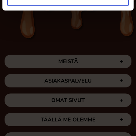
MEISTÄ
ASIAKASPALVELU
OMAT SIVUT
TÄÄLLÄ ME OLEMME