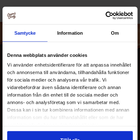
Samtycke
Information
Om
Denna webbplats använder cookies
Vi använder enhetsidentifierare för att anpassa innehållet
och annonserna till användarna, tillhandahålla funktioner
för sociala medier och analysera vår trafik. Vi
vidarebefordrar även sådana identifierare och annan
information från din enhet till de sociala medier och
annons- och analysföretag som vi samarbetar med.
Dessa kan i sin tur kombinera informationen med annan
MEISTÄ
information som du har tillhandahållit eller som de har
samlat in när du har använt deras tjänster.
ASIAKASPALVELU
Tillåt alla