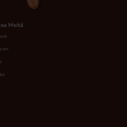
aa Meitä
ook
gram
k
be