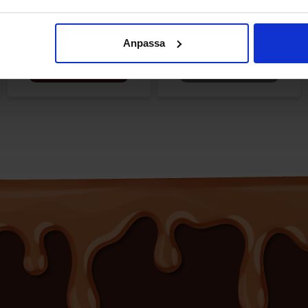
37.74 EUR/kpl
34.74 EUR/kpl
Anpassa
Osta
Katso