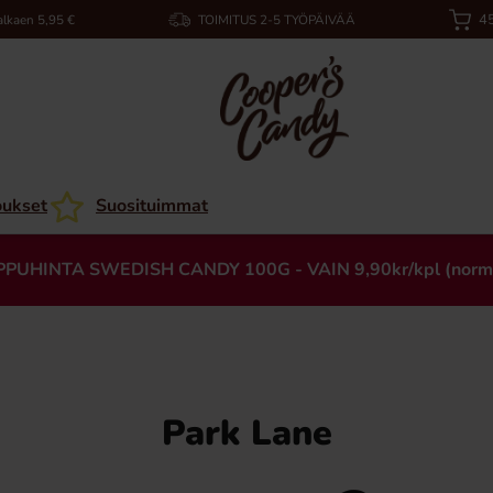
45
alkaen 5,95 €
TOIMITUS 2-5 TYÖPÄIVÄÄ
oukset
Suosituimmat
PPUHINTA SWEDISH CANDY 100G - VAIN 9,90kr/kpl (norm
Park Lane