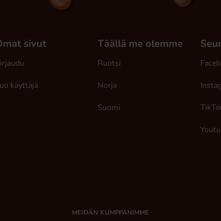
Omat sivut
Täällä me olemme
Seur
irjaudu
Ruotsi
Faceb
uo käyttäjä
Norja
Insta
Suomi
TikTo
Youtu
MEIDÄN KUMPPANIMME