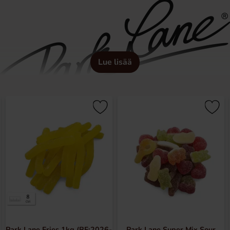
Lue lisää
Park Lane Fries 1kg (BF:2026-
Park Lane Super Mix Sour