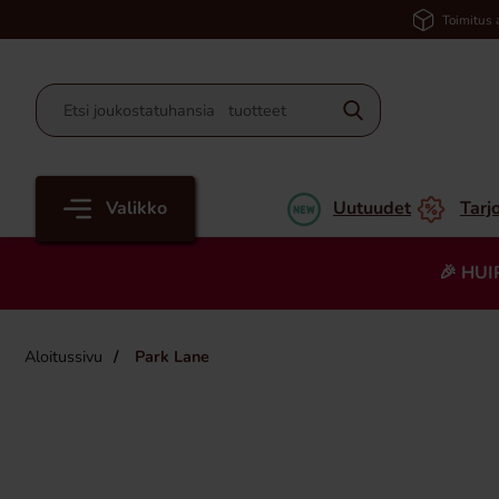
Toimitus 
Valikko
Uutuudet
Tarj
🎉 HUI
Aloitussivu
Park Lane