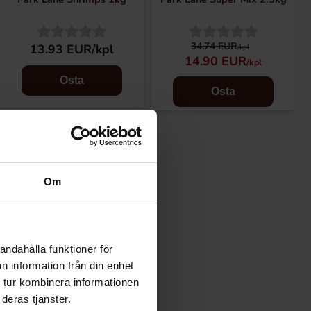
34.74 EUR
13.93 EUR/kpl
/kpl
14.90 EUR
/kpl
Osta
Osta
Om
andahålla funktioner för
n information från din enhet
 tur kombinera informationen
deras tjänster.