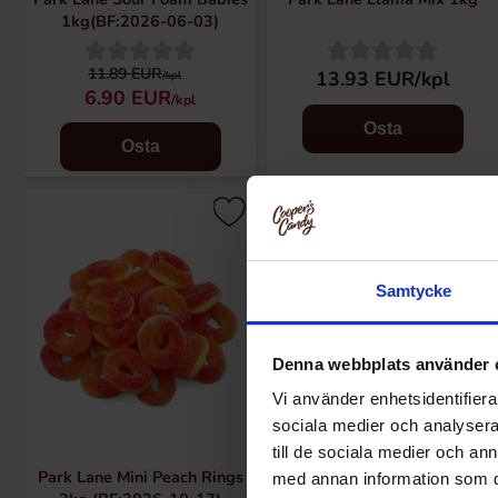
1kg(BF:2026-06-03)
11.89 EUR
13.93 EUR/kpl
/kpl
6.90 EUR
/kpl
Osta
Osta
Samtycke
Denna webbplats använder 
Vi använder enhetsidentifierar
sociala medier och analysera 
till de sociala medier och a
Park Lane Mini Peach Rings
Park Lane Sour Cola Rings 2k
med annan information som du 