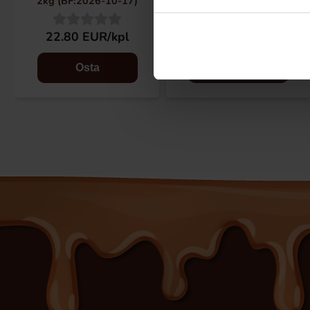
2kg (BF:2026-10-17)
22.80 EUR/kpl
22.80 EUR/kpl
Osta
Osta