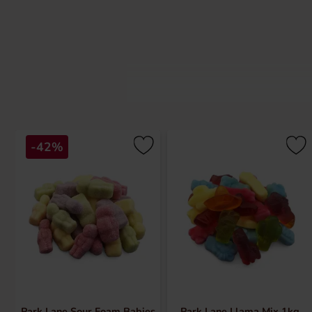
-42%
Park Lane Sour Foam Babies
Park Lane Llama Mix 1kg