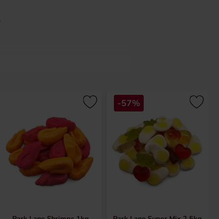
-57%
Park Lane Shrimps 1kg
Park Lane Super Mix 2.5kg