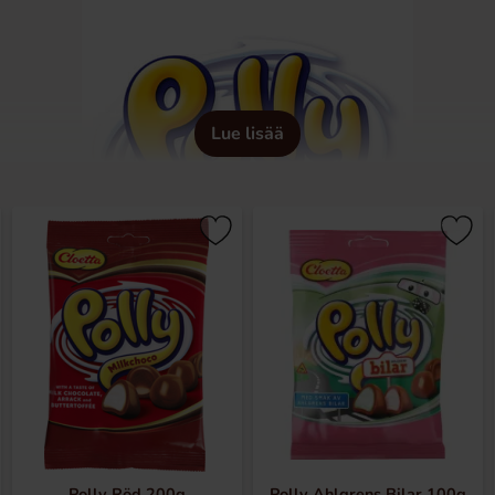
Lue lisää
Polly Röd 200g
Polly Ahlgrens Bilar 100g