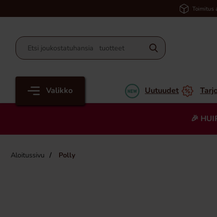
Toimitus 
Valikko
Uutuudet
Tarj
🎉 HUI
Aloitussivu
Polly