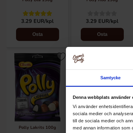
3.29 EUR/kpl
3.29 EUR/kpl
Osta
Osta
Samtycke
Denna webbplats använder 
Vi använder enhetsidentifierar
sociala medier och analysera 
till de sociala medier och a
Polly Lakrits 100g
Polly Juleskum 150g
med annan information som du 