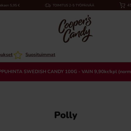
45
alkaen 5,95 €
TOIMITUS 2-5 TYÖPÄIVÄÄ
oukset
Suosituimmat
PPUHINTA SWEDISH CANDY 100G - VAIN 9,90kr/kpl (norm
Polly