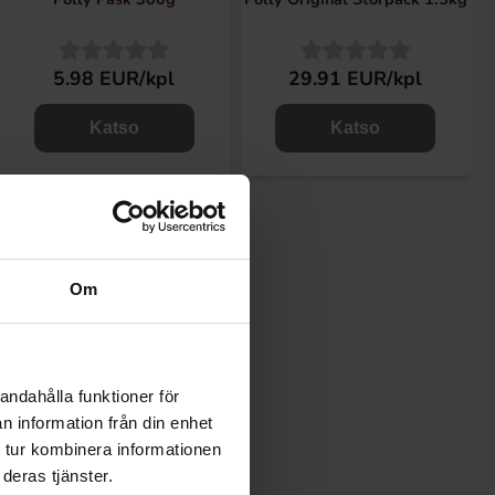
5.98 EUR/kpl
29.91 EUR/kpl
Katso
Katso
Om
andahålla funktioner för
n information från din enhet
 tur kombinera informationen
deras tjänster.