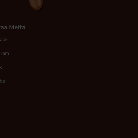
aa Meitä
ook
gram
k
be