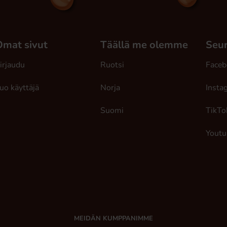
Omat sivut
Täällä me olemme
Seur
irjaudu
Ruotsi
Faceb
uo käyttäjä
Norja
Insta
Suomi
TikTo
Youtu
MEIDÄN KUMPPANIMME