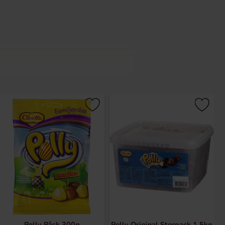
Polly Påsk 300g
Polly Original Storpack 1.5kg