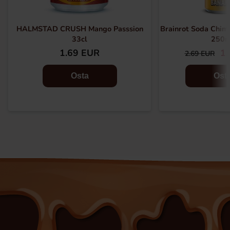
HALMSTAD CRUSH Mango Passsion
Brainrot Soda Chimp
33cl
250m
1.69 EUR
1.
2.69 EUR
Osta
Ost