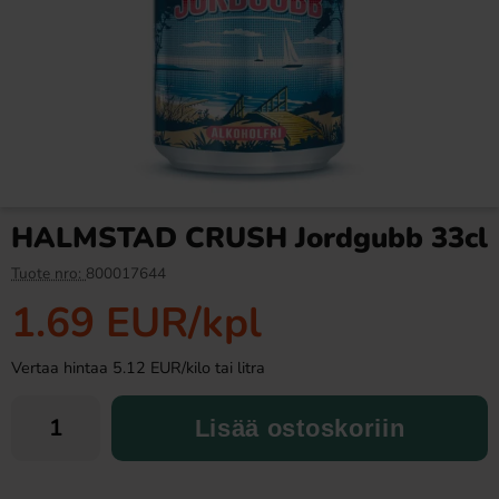
Ramlösa Kirsikka 33cl
Fazer Viol Tablettipussi 38g
1.19 EUR
1.09 EUR
HALMSTAD CRUSH Jordgubb 33cl
Osta
Osta
Tuote nro:
800017644
1.69 EUR
/kpl
Vertaa hintaa 5.12 EUR/kilo tai litra
Lisää ostoskoriin