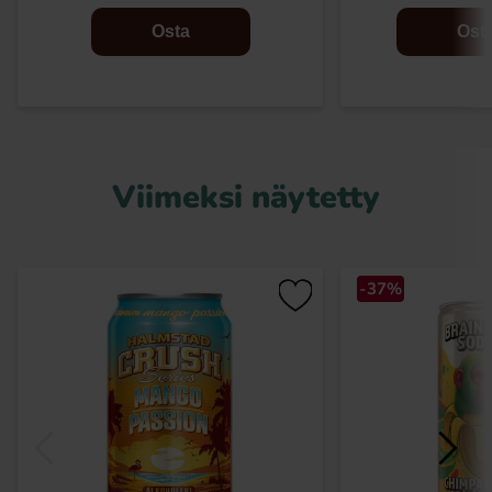
Osta
Ost
Viimeksi näytetty
-37%