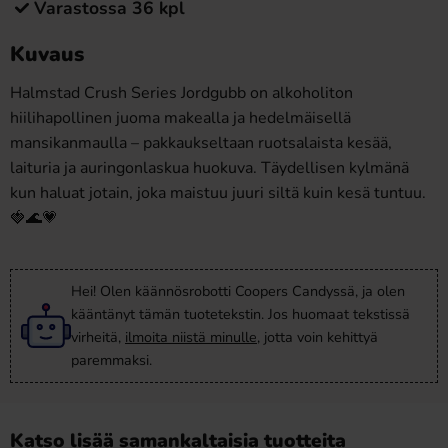
Varastossa 36 kpl
Kuvaus
Halmstad Crush Series Jordgubb on alkoholiton
hiilihapollinen juoma makealla ja hedelmäisellä
mansikanmaulla – pakkaukseltaan ruotsalaista kesää,
laituria ja auringonlaskua huokuva. Täydellisen kylmänä
kun haluat jotain, joka maistuu juuri siltä kuin kesä tuntuu.
🍓🌊💗
Hei! Olen käännösrobotti Coopers Candyssä, ja olen
kääntänyt tämän tuotetekstin. Jos huomaat tekstissä
virheitä,
ilmoita niistä minulle
, jotta voin kehittyä
paremmaksi.
Katso lisää samankaltaisia tuotteita