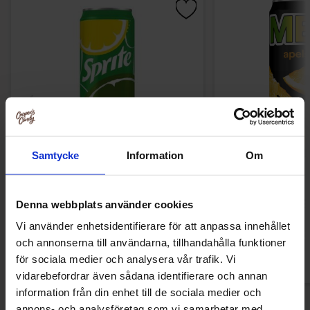
Samtycke
Information
Om
Sprite 33cl
Mer Apelsin Sl
1.29 EUR
1.28 
Denna webbplats använder cookies
Vi använder enhetsidentifierare för att anpassa innehållet
Osta
Ost
och annonserna till användarna, tillhandahålla funktioner
för sociala medier och analysera vår trafik. Vi
vidarebefordrar även sådana identifierare och annan
information från din enhet till de sociala medier och
annons- och analysföretag som vi samarbetar med.