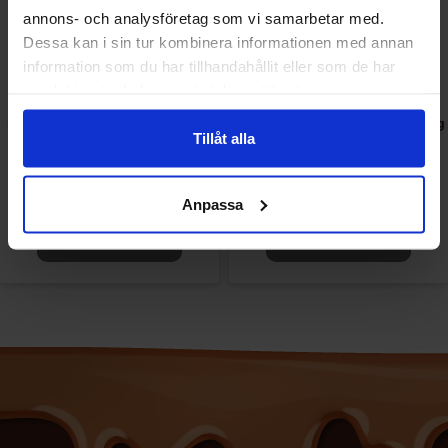
annons- och analysföretag som vi samarbetar med.
Dessa kan i sin tur kombinera informationen med annan
information som du har tillhandahållit eller som de har
samlat in när du har använt deras tjänster.
Stövring Salta Minikulor 600g
Stövring Stark Blandning 162g
Tillåt alla
9.90 EUR/kpl
2.29 EUR/kpl
Anpassa
Katso
Katso