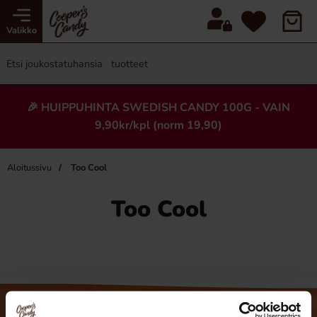
Valikko
🎉 HUIPPUHINTA SWEDISH CANDY 100G - VAIN
9,90kr/kpl (norm 19,90)
Aloitussivu
Too Cool
Too Cool