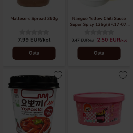
Maltesers Spread 350g
Nanguo Yellow Chili Sauce
Super Spicy 135g(BF:17-07-
2026)
7.99 EUR/kpl
2.50 EUR
3.47 EUR
/kpl
/kpl
Osta
Osta