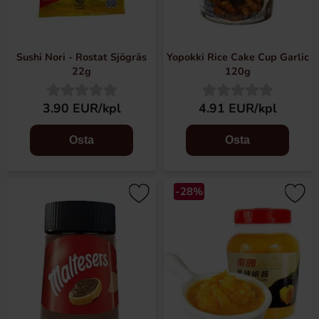
Sushi Nori - Rostat Sjögräs
Yopokki Rice Cake Cup Garlic
22g
120g
3.90 EUR/kpl
4.91 EUR/kpl
Osta
Osta
-28%