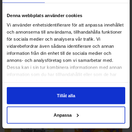
Denna webbplats använder cookies
Vi använder enhetsidentifierare för att anpassa innehållet
och annonserna till användarna, tillhandahålla funktioner
för sociala medier och analysera vår trafik. Vi
vidarebefordrar även sådana identifierare och annan
Nestle Coffee-Mate Caramel
Betty Crocker Indulgent
information från din enhet till de sociala medier och
Latte 425g
Chocolate Fudge Icing 400g
annons- och analysföretag som vi samarbetar med.
Dessa kan i sin tur kombinera informationen med annan
9.90 EUR/kpl
8.90 EUR/kpl
information som du har tillhandahållit eller som de har
samlat in när du har använt deras tjänster.
Osta
Osta
Tillåt alla
Anpassa