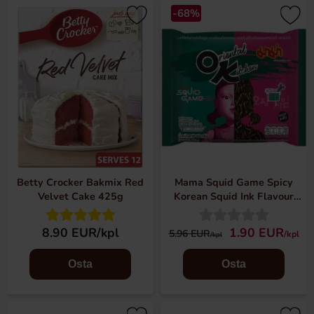
-68%
Betty Crocker Bakmix Red
Mama Squid Game Spicy
Velvet Cake 425g
Korean Squid Ink Flavour
Instant Ramen Noodles 85g
8.90 EUR/kpl
1.90 EUR
5.96 EUR
/kpl
/kpl
Osta
Osta