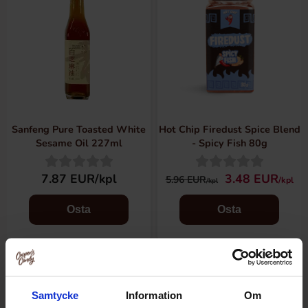
Sanfeng Pure Toasted White
Hot Chip Firedust Spice Blend
Sesame Oil 227ml
- Spicy Fish 80g
7.87 EUR/kpl
3.48 EUR
5.96 EUR
/kpl
/kpl
Osta
Osta
Samtycke
Information
Om