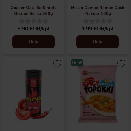
Quaker Oats So Simple
Nissin Demae Ramen Duck
Golden Syrup 360g
Flavour 100g
8.90 EUR/kpl
1.99 EUR/kpl
Osta
Osta
Uusi!