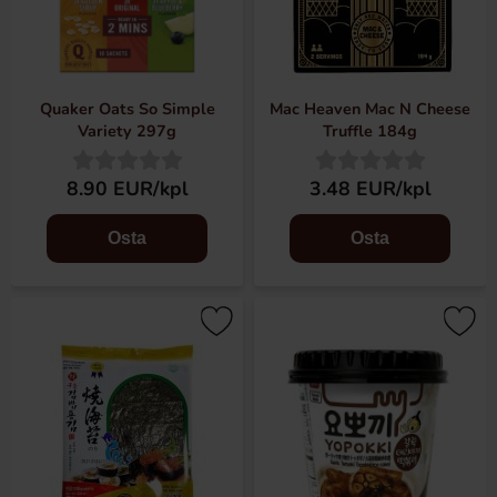
Quaker Oats So Simple
Mac Heaven Mac N Cheese
Variety 297g
Truffle 184g
8.90 EUR/kpl
3.48 EUR/kpl
Osta
Osta