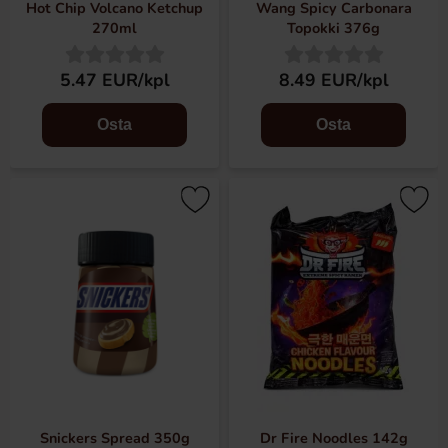
Hot Chip Volcano Ketchup
Wang Spicy Carbonara
270ml
Topokki 376g
5.47 EUR/kpl
8.49 EUR/kpl
Osta
Osta
Snickers Spread 350g
Dr Fire Noodles 142g