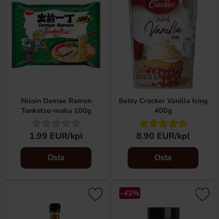
Nissin Demae Ramen
Betty Crocker Vanilla Icing
Tonkotsu-maku 100g
400g
1.99 EUR/kpl
8.90 EUR/kpl
Osta
Osta
-42%