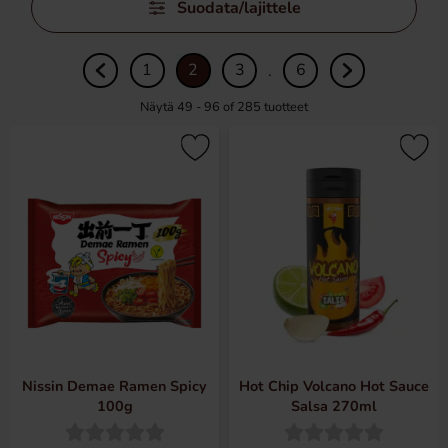
Suodata/lajittele
suodattimet
1
2
3
6
.
Näytä 49 - 96 of
285
tuotteet
Nissin Demae Ramen Spicy
Hot Chip Volcano Hot Sauce
100g
Salsa 270ml