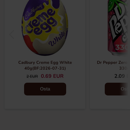
Cadbury Creme Egg White
Dr Pepper Zero 
40g(BF:2026-07-31)
330m
0.69 EUR
2.09 
2 EUR
Osta
Ost