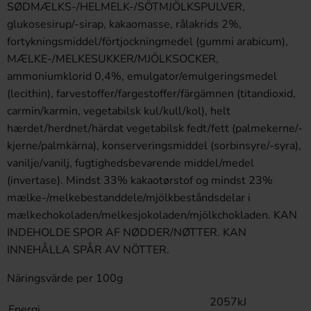
SØDMÆLKS-/HELMELK-/SÖTMJÖLKSPULVER,
glukosesirup/-sirap, kakaomasse, rålakrids 2%,
fortykningsmiddel/förtjockningmedel (gummi arabicum),
MÆLKE-/MELKESUKKER/MJÖLKSOCKER,
ammoniumklorid 0,4%, emulgator/emulgeringsmedel
(lecithin), farvestoffer/fargestoffer/färgämnen (titandioxid,
carmin/karmin, vegetabilsk kul/kull/kol), helt
hærdet/herdnet/härdat vegetabilsk fedt/fett (palmekerne/-
kjerne/palmkärna), konserveringsmiddel (sorbinsyre/-syra),
vanilje/vanilj, fugtighedsbevarende middel/medel
(invertase). Mindst 33% kakaotørstof og mindst 23%
mælke-/melkebestanddele/mjölkbeståndsdelar i
mælkechokoladen/melkesjokoladen/mjölkchokladen. KAN
INDEHOLDE SPOR AF NØDDER/NØTTER. KAN
INNEHÅLLA SPÅR AV NÖTTER.
Näringsvärde per 100g
2057kJ
Energi