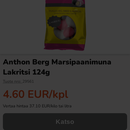
Ronny & Ragge Buttcracker
Butterfinger suklaa 53,8g
Chips Korv med bröd 150g
3.29 EUR
2.99 EUR
Anthon Berg Marsipaanimuna
Osta
Osta
Lakritsi 124g
Tuote nro:
29561
4.60 EUR
/kpl
Vertaa hintaa 37.10 EUR/kilo tai litra
Katso