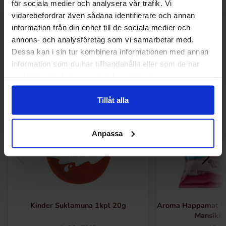
för sociala medier och analysera vår trafik. Vi
vidarebefordrar även sådana identifierare och annan
information från din enhet till de sociala medier och
Muut pitivät
annons- och analysföretag som vi samarbetar med.
Dessa kan i sin tur kombinera informationen med annan
information som du har tillhandahållit eller som de har
samlat in när du har använt deras tjänster.
Tillåt alla
Anpassa
Kinder Suklamuna 1kpl 20g
Aroma Happamat Va
Mansikk