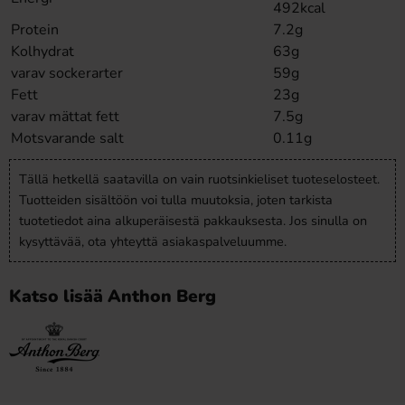
492kcal
Protein
7.2g
Kolhydrat
63g
varav sockerarter
59g
Fett
23g
varav mättat fett
7.5g
Motsvarande salt
0.11g
Tällä hetkellä saatavilla on vain ruotsinkieliset tuoteselosteet.
Tuotteiden sisältöön voi tulla muutoksia, joten tarkista
tuotetiedot aina alkuperäisestä pakkauksesta. Jos sinulla on
kysyttävää, ota yhteyttä asiakaspalveluumme.
Katso lisää Anthon Berg