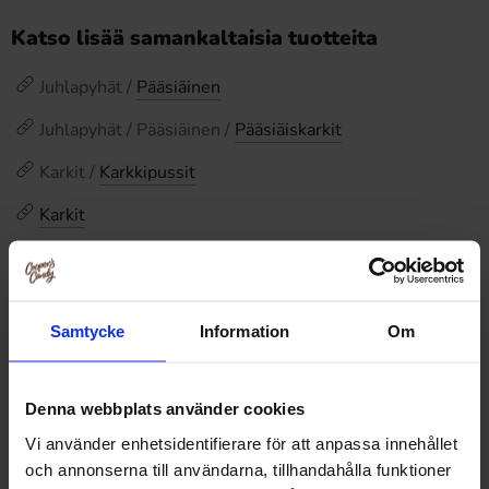
Katso lisää samankaltaisia tuotteita
Juhlapyhät /
Pääsiäinen
Juhlapyhät / Pääsiäinen /
Pääsiäiskarkit
Karkit /
Karkkipussit
Karkit
Karkit /
Suklaat
Arvostelut
Samtycke
Information
Om
Tällä tuotteella ei ole arvosteluja
Hintahistoria
Denna webbplats använder cookies
Alin hinta viimeisten 30 päivän aikana on4.60 EUR (2026-
Vi använder enhetsidentifierare för att anpassa innehållet
08-08 )
och annonserna till användarna, tillhandahålla funktioner