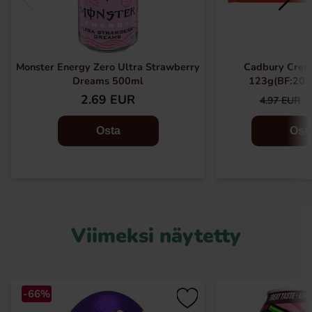
Monster Energy Zero Ultra Strawberry
Cadbury Crem
Dreams 500ml
123g(BF:202
2.69 EUR
4.97 EUR
Osta
Ost
Viimeksi näytetty
-66%