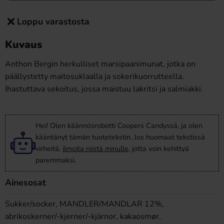
Loppu varastosta
Kuvaus
Anthon Bergin herkulliset marsipaanimunat, jotka on
päällystetty maitosuklaalla ja sokerikuorrutteella.
Ihastuttava sekoitus, jossa maistuu lakritsi ja salmiakki.
Hei! Olen käännösrobotti Coopers Candyssä, ja olen
kääntänyt tämän tuotetekstin. Jos huomaat tekstissä
virheitä,
ilmoita niistä minulle
, jotta voin kehittyä
paremmaksi.
Ainesosat
Sukker/socker, MANDLER/MANDLAR 12%,
abrikoskerner/-kjerner/-kjärnor, kakaosmør,