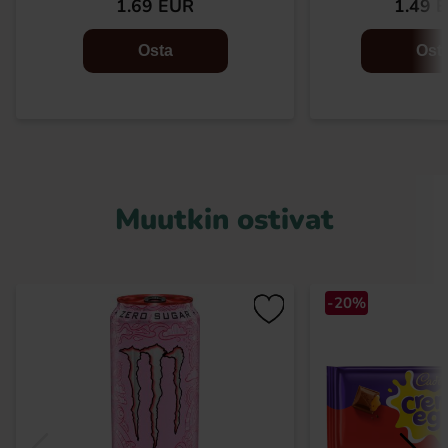
1.69 EUR
1.49 
Osta
Ost
Muutkin ostivat
-20%