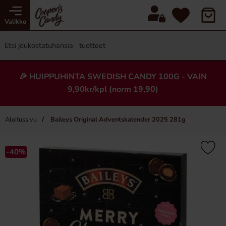
Valikko
🎉 HUIPPUHINTA SWEDISH CANDY 100G - VAIN
9,90kr/kpl (norm 19,90)
Aloitussivu
Baileys Original Adventskalender 2025 281g
×
-40%
-50%
Uusi!