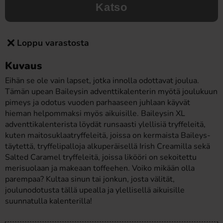
Katso
Loppu varastosta
Kuvaus
Eihän se ole vain lapset, jotka innolla odottavat joulua.
Tämän upean Baileysin adventtikalenterin myötä joulukuun
pimeys ja odotus vuoden parhaaseen juhlaan käyvät
hieman helpommaksi myös aikuisille. Baileysin XL
adventtikalenterista löydät runsaasti ylellisiä tryffeleitä,
kuten maitosuklaatryffeleitä, joissa on kermaista Baileys-
täytettä, tryffelipalloja alkuperäisellä Irish Creamilla sekä
Salted Caramel tryffeleitä, joissa likööri on sekoitettu
merisuolaan ja makeaan toffeehen. Voiko mikään olla
parempaa? Kultaa sinun tai jonkun, josta välität,
joulunodotusta tällä upealla ja ylellisellä aikuisille
suunnatulla kalenterilla!