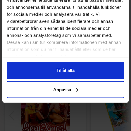
Hintahistoria
och annonserna till användarna, tillhandahålla funktioner
Alin hinta viimeisten 30 päivän aikana on22.14 EUR
för sociala medier och analysera vår trafik. Vi
(2026-08-06 )
vidarebefordrar även sådana identifierare och annan
information från din enhet till de sociala medier och
annons- och analysföretag som vi samarbetar med.
Dessa kan i sin tur kombinera informationen med annan
Muut pitivät
information som du har tillhandahållit eller som de har
samlat in när du har använt deras tjänster.
Tillåt alla
-60%
Anpassa