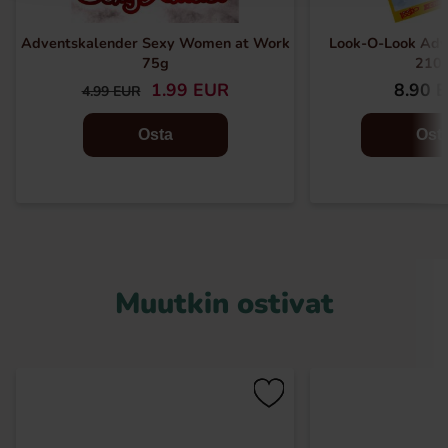
Adventskalender Sexy Women at Work
Look-O-Look Adv
75g
210
1.99 EUR
8.90 
4.99 EUR
Osta
Ost
Muutkin ostivat