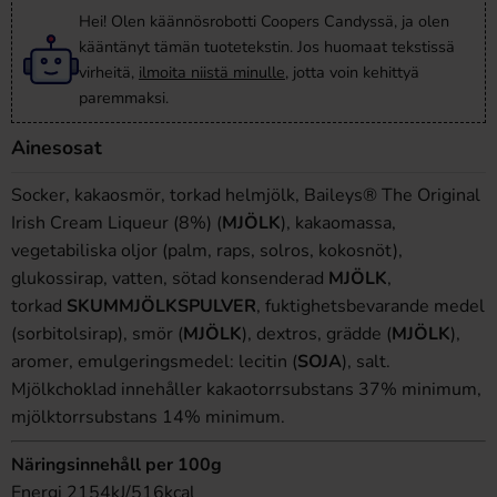
Hei! Olen käännösrobotti Coopers Candyssä, ja olen
kääntänyt tämän tuotetekstin. Jos huomaat tekstissä
virheitä,
ilmoita niistä minulle
, jotta voin kehittyä
paremmaksi.
Ainesosat
Socker, kakaosmör, torkad helmjölk, Baileys® The Original
Irish Cream Liqueur (8%) (
MJÖLK
), kakaomassa,
vegetabiliska oljor (palm, raps, solros, kokosnöt),
glukossirap, vatten, sötad konsenderad
MJÖLK
,
torkad
SKUMMJÖLKSPULVER
, fuktighetsbevarande medel
(sorbitolsirap), smör (
MJÖLK
), dextros, grädde (
MJÖLK
),
aromer, emulgeringsmedel: lecitin (
SOJA
), salt.
Mjölkchoklad innehåller kakaotorrsubstans 37% minimum,
mjölktorrsubstans 14% minimum.
Näringsinnehåll per 100g
Energi 2154kJ/516kcal