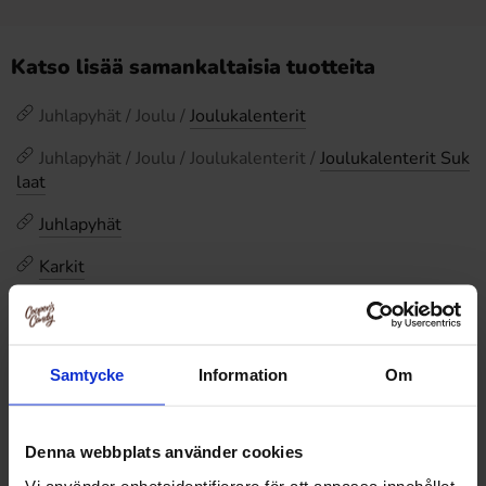
Katso lisää samankaltaisia tuotteita
Juhlapyhät / Joulu /
Joulukalenterit
Juhlapyhät / Joulu / Joulukalenterit /
Joulukalenterit Suk
laat
Juhlapyhät
Karkit
Juhlapyhät /
Joulu
Näytä lisää
(1 lisää)
Samtycke
Information
Om
Arvostelut
Denna webbplats använder cookies
Tällä tuotteella ei ole arvosteluja
Vi använder enhetsidentifierare för att anpassa innehållet