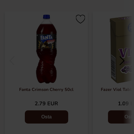
Fanta Crimson Cherry 50cl
Fazer Viol Table
2.79 EUR
1.09 
Osta
Ost