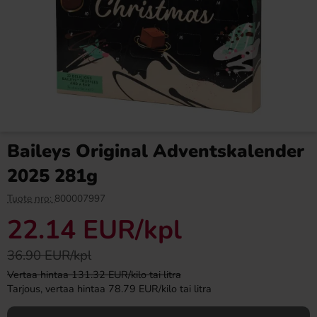
Eclairs sekoitetut värit
Ronny & Ragge Buttcracker
lahjapakkaus 450g
Chips Kaviar & Knäckemacka
150g
4.99 EUR
3.29 EUR
9.99 EUR
Baileys Original Adventskalender
Osta
Osta
2025 281g
Tuote nro:
800007997
22.14 EUR
/kpl
36.90 EUR/kpl
Vertaa hintaa 131.32 EUR/kilo tai litra
Tarjous, vertaa hintaa 78.79 EUR/kilo tai litra