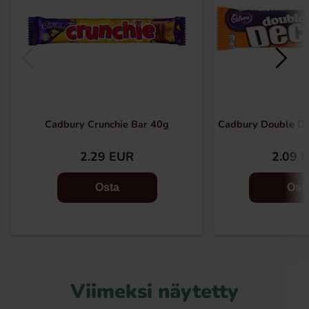
Cadbury Crunchie Bar 40g
Cadbury Double De
2.29 EUR
2.09 
Osta
Ost
Viimeksi näytetty