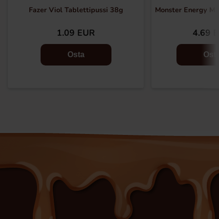
Fazer Viol Tablettipussi 38g
Monster Energy M3
1.09 EUR
4.69 
Osta
Ost