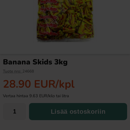
Ramlösa Kirsikka 33cl
Butterfinger suklaa 53,8g
1.19 EUR
2.99 EUR
Banana Skids 3kg
Osta
Osta
Tuote nro:
24668
28.90 EUR
/kpl
Vertaa hintaa 9.63 EUR/kilo tai litra
Lisää ostoskoriin