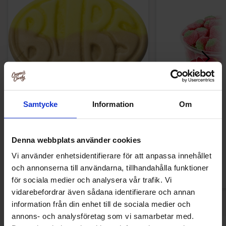
Samtycke
Information
Om
Bubs Soikeat Banaani 2,8kg
Red Band Jord
27.90 EUR
19.91 
Denna webbplats använder cookies
Osta
Ost
Vi använder enhetsidentifierare för att anpassa innehållet
och annonserna till användarna, tillhandahålla funktioner
för sociala medier och analysera vår trafik. Vi
vidarebefordrar även sådana identifierare och annan
information från din enhet till de sociala medier och
annons- och analysföretag som vi samarbetar med.