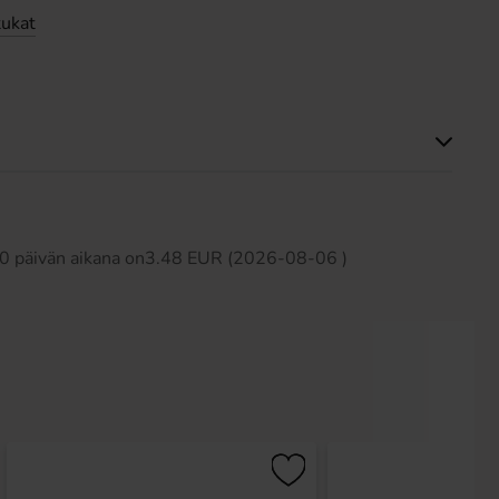
tukat
Tällä tuotteella ei ole arvosteluja
 30 päivän aikana on3.48 EUR (2026-08-06 )