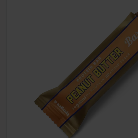
Fanta Crimson Cherry 50cl
Fazer Viol 
2.79 EUR
1.
Osta
Osta