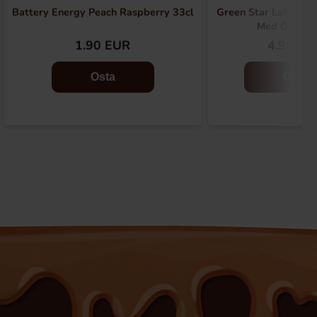
Battery Energy Peach Raspberry 33cl
Green Star Laktosfri
Med Crisp 
1.90 EUR
4.90 EU
Osta
Osta