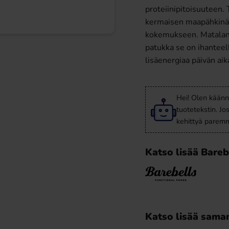
proteiinipitoisuuteen.
kermaisen maapähkinäv
kokemukseen. Matalan s
patukka se on ihanteell
lisäenergiaa päivän aik
Hei! Olen käänn
tuotetekstin. Jo
kehittyä paremm
Katso lisää Bareb
Katso lisää saman