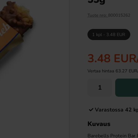
Tuote nro:
800015262
1 kpl - 3.48 EUR
3.48 EUR
Vertaa hintaa 63.27 EUR/ki
Tablettipussi 38g
Ramlösa Kirsikka 33cl
09 EUR
1.19 EUR
Osta
Varastossa 42 k
Kuvaus
Barebells Protein Bar