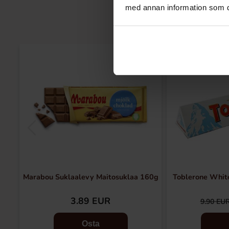
med annan information som du 
-30%
Marabou Suklaalevy Maitosuklaa 160g
Toblerone Whit
3.89 EUR
9.90 EU
Osta