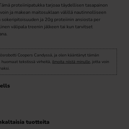
 Tämä proteiinipatukka tarjoaa täydellisen tasapainon
oin ja makean maitosuklaan välillä nautinnolliseen
okeripitoisuuden ja 20g proteiinin ansiosta per
inen välipala treenin jälkeen tai kun tarvitset
ana.
ösrobotti Coopers Candyssä, ja olen kääntänyt tämän
s huomaat tekstissä virheitä,
ilmoita niistä minulle
, jotta voin
aksi.
ells
kaltaisia tuotteita