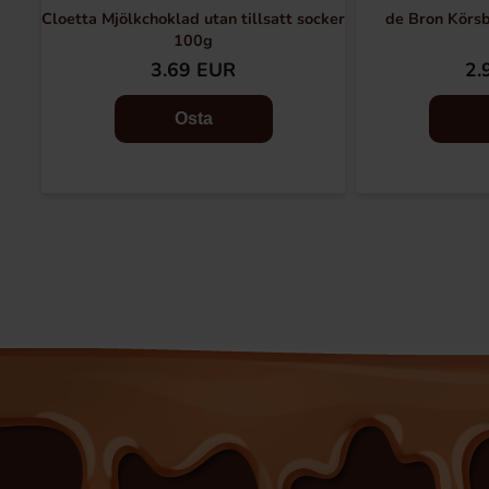
Cloetta Mjölkchoklad utan tillsatt socker
de Bron Körsb
100g
3.69 EUR
2.
Osta