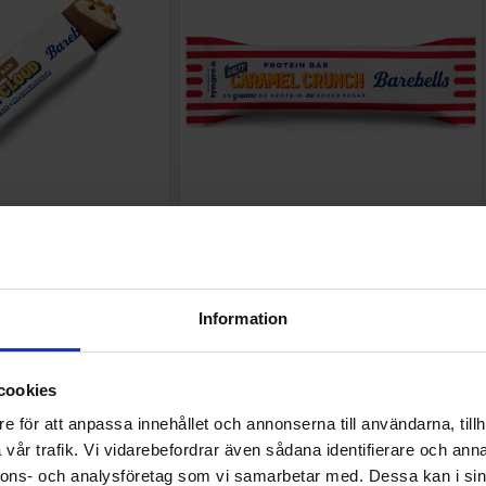
otein Bar Peanut Cloud
Barebells Protein Bar Salty Caramel
55g
Crunch 55g
48 EUR
3.47 EUR
Information
Osta
Osta
cookies
e för att anpassa innehållet och annonserna till användarna, tillh
vår trafik. Vi vidarebefordrar även sådana identifierare och anna
nnons- och analysföretag som vi samarbetar med. Dessa kan i sin