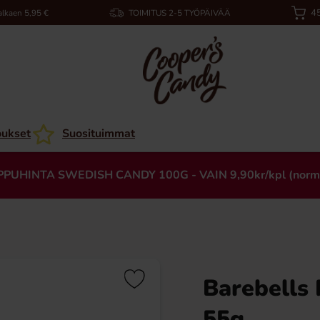
45
alkaen 5,95 €
TOIMITUS 2-5 TYÖPÄIVÄÄ
oukset
Suosituimmat
PPUHINTA SWEDISH CANDY 100G - VAIN 9,90kr/kpl (norm
Barebells 
55g