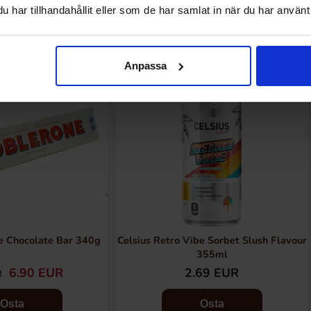
Muutkin ostivat
har tillhandahållit eller som de har samlat in när du har använt 
Anpassa
e Chocolate Bar 340g
Celsius Retro Vibe Sorbet Slush Flavour
355ml
6.90 EUR
2.69 EUR
R
Osta
Osta