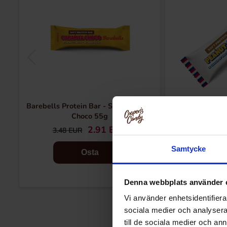
Barebells Protein Bar - Soft Caramel
Barebells Soft Pr
Choco 55g
2.91 EUR
3.
3.48 EUR
Samtycke
Osta
Denna webbplats använder 
Vi använder enhetsidentifierar
sociala medier och analysera 
till de sociala medier och a