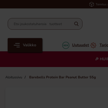
Toimitus 
Valikko
Uutuudet
Tarj
🎉 HUI
Aloitussivu
Barebells Protein Bar Peanut Butter 55g