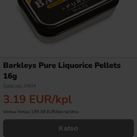
Ronny & Ragge Buttcracker
Ramlösa Kirsikka 33cl
Chips Korv med bröd 150g
3.29 EUR
1.19 EUR
Barkleys Pure Liquorice Pellets
Osta
Osta
16g
Tuote nro:
23824
3.19 EUR
/kpl
Vertaa hintaa 199.38 EUR/kilo tai litra
Katso