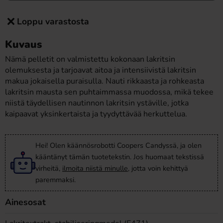
Loppu varastosta
Kuvaus
Nämä pelletit on valmistettu kokonaan lakritsin
olemuksesta ja tarjoavat aitoa ja intensiivistä lakritsin
makua jokaisella puraisulla. Nauti rikkaasta ja rohkeasta
lakritsin mausta sen puhtaimmassa muodossa, mikä tekee
niistä täydellisen nautinnon lakritsin ystäville, jotka
kaipaavat yksinkertaista ja tyydyttävää herkuttelua.
Hei! Olen käännösrobotti Coopers Candyssä, ja olen
kääntänyt tämän tuotetekstin. Jos huomaat tekstissä
virheitä,
ilmoita niistä minulle
, jotta voin kehittyä
paremmaksi.
Ainesosat