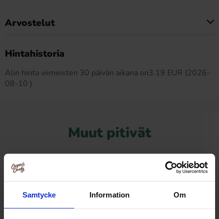
Arvostelut
Tällä tuotteella ei ole arvosteluja
Hintahistoria
Alin hinta viimeisten 30 päivän aikana on3.19 EUR (2026-
08-10 )
Muut pitivät
Samtycke
Information
Om