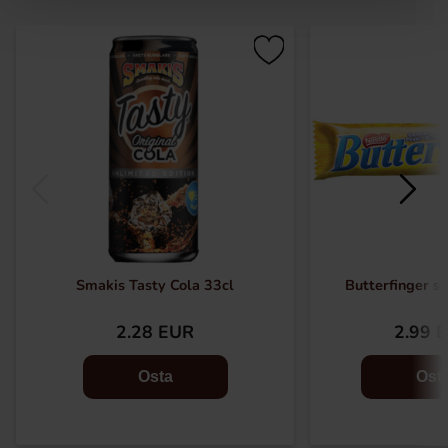
Smakis Tasty Cola 33cl
Butterfinger s
2.28 EUR
2.99 
Osta
Ost