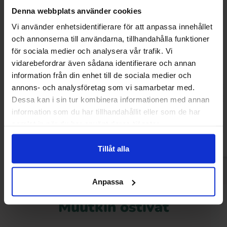
Denna webbplats använder cookies
Vi använder enhetsidentifierare för att anpassa innehållet
och annonserna till användarna, tillhandahålla funktioner
för sociala medier och analysera vår trafik. Vi
vidarebefordrar även sådana identifierare och annan
Barkleys Mint Coated Liquorice Pellets
Barkleys Liquorice 
information från din enhet till de sociala medier och
18g
16g
annons- och analysföretag som vi samarbetar med.
3.19 EUR
3.19 
Dessa kan i sin tur kombinera informationen med annan
information som du har tillhandahållit eller som de har
Osta
Ost
samlat in när du har använt deras tjänster.
Tillåt alla
Anpassa
Muutkin ostivat