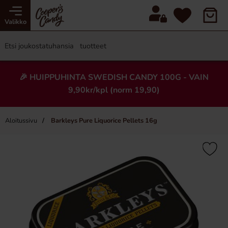
Valikko
🎉 HUIPPUHINTA SWEDISH CANDY 100G - VAIN
9,90kr/kpl (norm 19,90)
Aloitussivu
Barkleys Pure Liquorice Pellets 16g
×
Uusi!