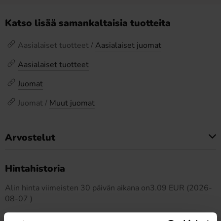
Katso lisää samankaltaisia tuotteita
Aasialaiset tuotteet /
Aasialaiset juomat
Aasialaiset tuotteet
Juomat
Juomat /
Muut juomat
Arvostelut
Tällä tuotteella ei ole arvosteluja
Hintahistoria
Alin hinta viimeisten 30 päivän aikana on3.09 EUR (2026-
08-07 )