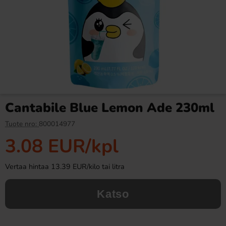
Butterfinger suklaa 53,8g
Ramlösa Kirsikka 33cl
2.99 EUR
1.19 EUR
Cantabile Blue Lemon Ade 230ml
Osta
Osta
Tuote nro:
800014977
3.08 EUR
/kpl
Vertaa hintaa 13.39 EUR/kilo tai litra
Katso