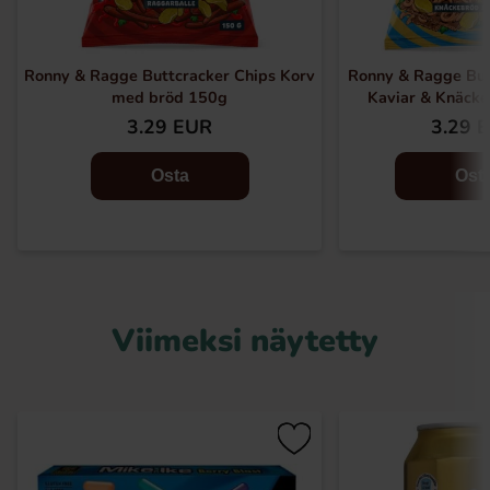
Ronny & Ragge Buttcracker Chips Korv
Ronny & Ragge But
med bröd 150g
Kaviar & Knäck
3.29 EUR
3.29 
Osta
Ost
Viimeksi näytetty