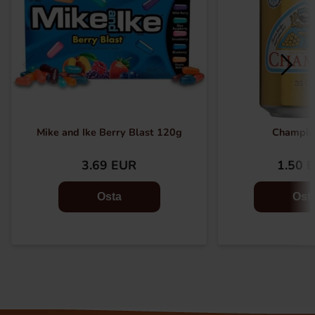
Mike and Ike Berry Blast 120g
Champis
3.69 EUR
1.50 
Osta
Ost