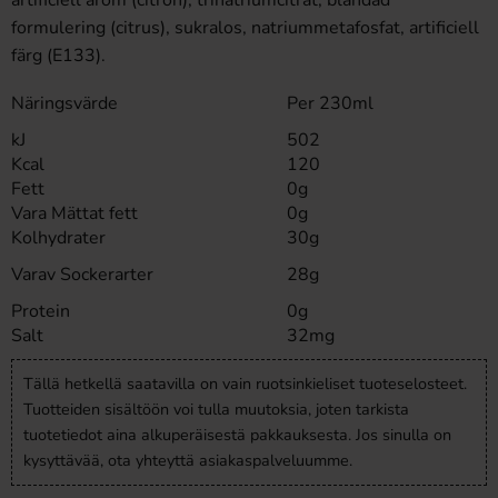
artificiell arom (citron), trinatriumcitrat, blandad
formulering (citrus), sukralos, natriummetafosfat, artificiell
färg (E133).
Näringsvärde
Per 230ml
kJ
502
Kcal
120
Fett
0g
Vara Mättat fett
0g
Kolhydrater
30g
Varav Sockerarter
28g
Protein
0g
Salt
32mg
Tällä hetkellä saatavilla on vain ruotsinkieliset tuoteselosteet.
Tuotteiden sisältöön voi tulla muutoksia, joten tarkista
tuotetiedot aina alkuperäisestä pakkauksesta. Jos sinulla on
kysyttävää, ota yhteyttä asiakaspalveluumme.