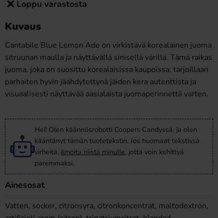
Loppu varastosta
Kuvaus
Cantabile Blue Lemon Ade on virkistävä korealainen juoma
sitruunan maulla ja näyttävällä sinisellä värillä. Tämä raikas
juoma, joka on suosittu korealaisissa kaupoissa, tarjoillaan
parhaiten hyvin jäähdytettynä jäiden kera autenttista ja
visuaalisesti näyttävää aasialaista juomaperinnettä varten.
Hei! Olen käännösrobotti Coopers Candyssä, ja olen
kääntänyt tämän tuotetekstin. Jos huomaat tekstissä
virheitä,
ilmoita niistä minulle
, jotta voin kehittyä
paremmaksi.
Ainesosat
Vatten, socker, citronsyra, citronkoncentrat, maltodextron,