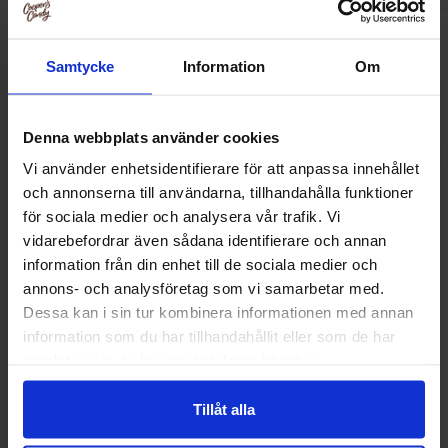
Muut pitivät
Samtycke
Information
Om
Denna webbplats använder cookies
-38%
Vi använder enhetsidentifierare för att anpassa innehållet
och annonserna till användarna, tillhandahålla funktioner
för sociala medier och analysera vår trafik. Vi
vidarebefordrar även sådana identifierare och annan
information från din enhet till de sociala medier och
annons- och analysföretag som vi samarbetar med.
Dessa kan i sin tur kombinera informationen med annan
information som du har tillhandahållit eller som de har
samlat in när du har använt deras tjänster.
Ramune Cola Soda 200ml
Jardin Watermel
Tillåt alla
3.09 EUR
1.
3.19 EUR