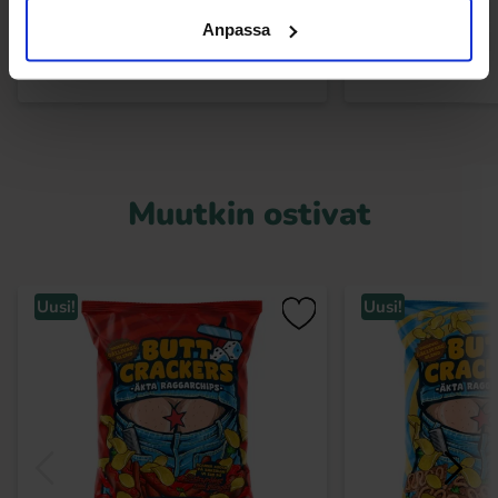
Osta
Ost
Anpassa
Muutkin ostivat
Uusi!
Uusi!