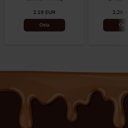
2.19 EUR
2.29 
Osta
Ost