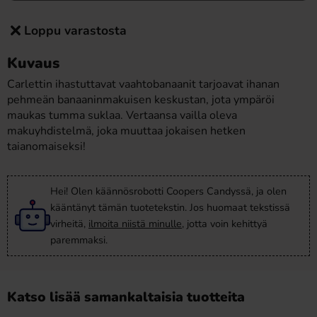
Loppu varastosta
Kuvaus
Carlettin ihastuttavat vaahtobanaanit tarjoavat ihanan
pehmeän banaaninmakuisen keskustan, jota ympäröi
maukas tumma suklaa. Vertaansa vailla oleva
makuyhdistelmä, joka muuttaa jokaisen hetken
taianomaiseksi!
Hei! Olen käännösrobotti Coopers Candyssä, ja olen
kääntänyt tämän tuotetekstin. Jos huomaat tekstissä
virheitä,
ilmoita niistä minulle
, jotta voin kehittyä
paremmaksi.
Katso lisää samankaltaisia tuotteita