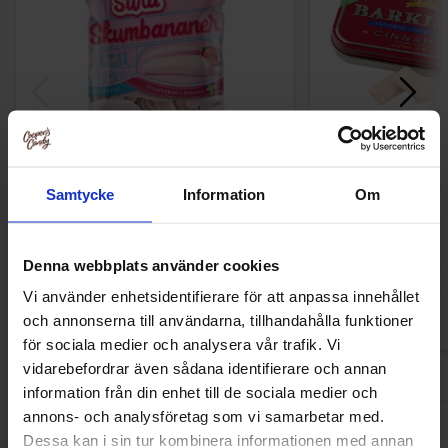
Aroma Happamat Vaahtobanaanitja
Barkleys Gum - 
Samtycke
Information
Om
Mansikka 95g
1.49 EUR
3.59 
Denna webbplats använder cookies
Osta
Ost
Vi använder enhetsidentifierare för att anpassa innehållet
och annonserna till användarna, tillhandahålla funktioner
för sociala medier och analysera vår trafik. Vi
vidarebefordrar även sådana identifierare och annan
information från din enhet till de sociala medier och
annons- och analysföretag som vi samarbetar med.
Dessa kan i sin tur kombinera informationen med annan