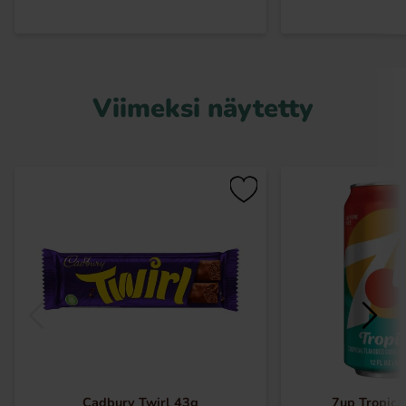
Viimeksi näytetty
Cadbury Twirl 43g
7up Tropica