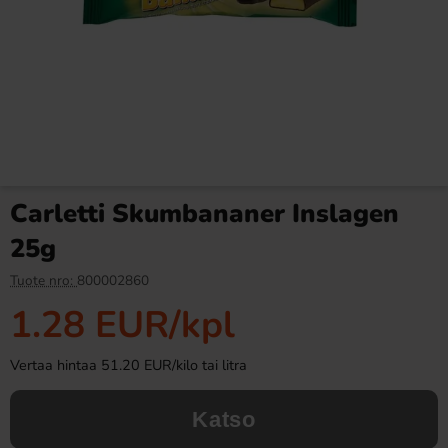
NOCCO Arancia
Roshen Bim Bom 200g
Orange/Pomegranate 33cl x
24st
44.90 EUR
1.69 EUR
Carletti Skumbananer Inslagen
Osta
Osta
25g
Tuote nro:
800002860
1.28 EUR
/kpl
Vertaa hintaa 51.20 EUR/kilo tai litra
Katso