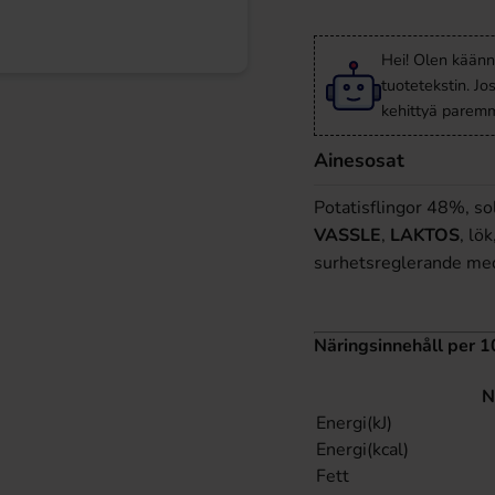
Hei! Olen käänn
tuotetekstin. Jo
kehittyä paremm
Ainesosat
Potatisflingor 48%, so
VASSLE
,
LAKTOS
, lö
surhetsreglerande mede
Näringsinnehåll per 1
N
Energi(kJ)
Energi(kcal)
Fett