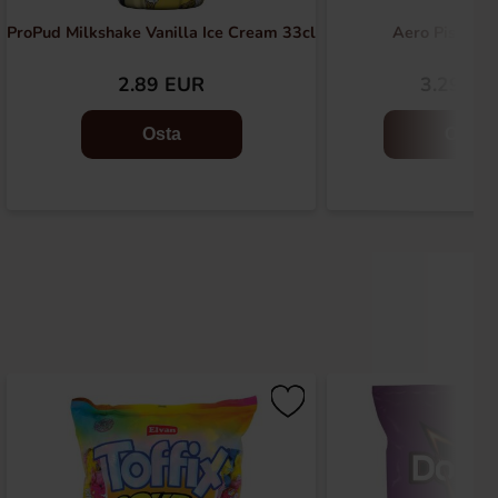
ProPud Milkshake Vanilla Ice Cream 33cl
Aero Pistachi
2.89 EUR
3.29 EU
Osta
Osta