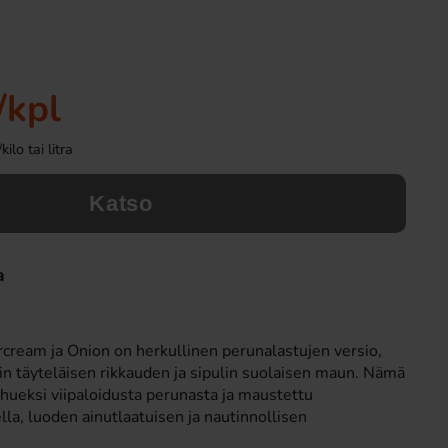
Uusi!
/kpl
lo tai litra
Katso
Fanta Crimson Cherry 50cl
Ronny & Ragge Buttc
Kaviar & Knäckem
a
2.79 EUR
3.29 EU
Osta
Osta
cream ja Onion on herkullinen perunalastujen versio,
lin täyteläisen rikkauden ja sipulin suolaisen maun. Nämä
ohueksi viipaloidusta perunasta ja maustettu
la, luoden ainutlaatuisen ja nautinnollisen