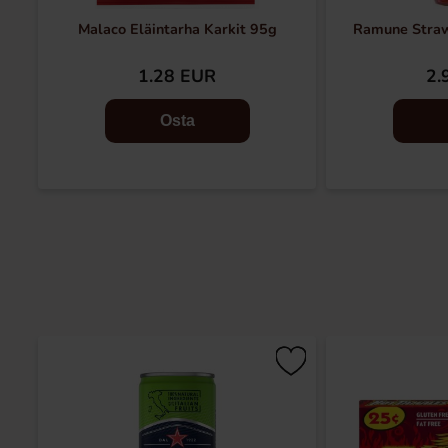
Malaco Eläintarha Karkit 95g
Ramune Stra
1.28 EUR
2.
Osta