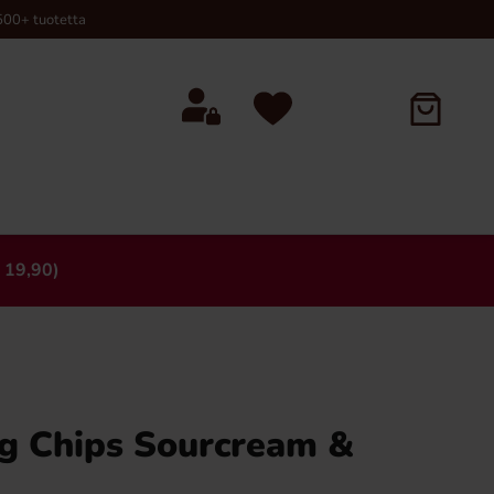
00+ tuotetta
 19,90)
×
g Chips Sourcream &