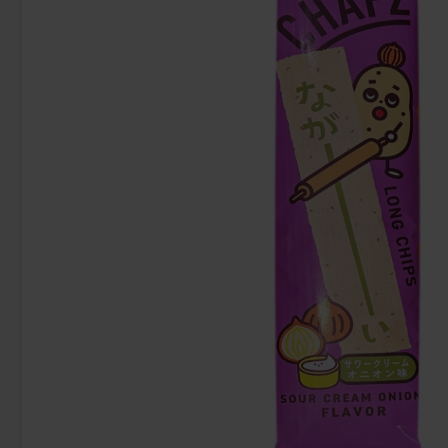
Uusi!
Ronny & Ragge Buttcracker Chips Korv
Butterfing
med bröd 150g
3.29 EUR
2.
Osta
Osta