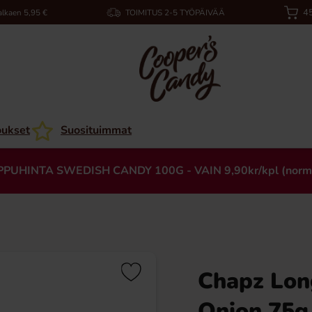
45
alkaen 5,95 €
TOIMITUS 2-5 TYÖPÄIVÄÄ
oukset
Suosituimmat
PPUHINTA SWEDISH CANDY 100G - VAIN 9,90kr/kpl (norm
Chapz Lon
Onion 75g