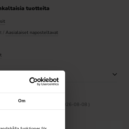
kaltaisia tuotteita
sit
t /
Aasialaiset naposteltavat
t
Tällä tuotteella ei ole arvosteluja
Om
 30 päivän aikana on2.99 EUR (2026-08-08 )
andahålla funktioner för