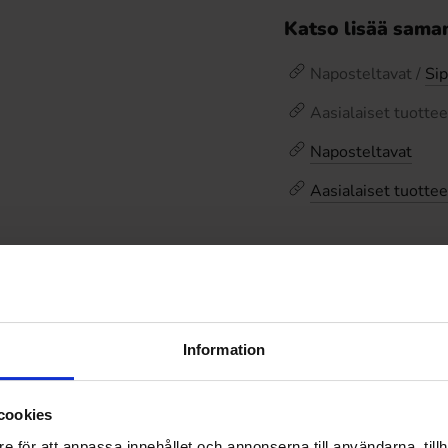
Katso lisää saman
Naposteltavat /
Sip
Aasialaiset tuottee
Naposteltavat
Aasialaiset tuottee
Arvostelut
Hintahistoria
Information
Alin hinta viimeisten
cookies
e för att anpassa innehållet och annonserna till användarna, tillh