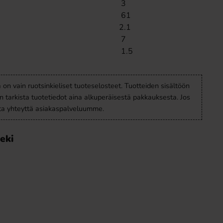
3
61
2.1
7
1.5
a on vain ruotsinkieliset tuoteselosteet. Tuotteiden sisältöön
en tarkista tuotetiedot aina alkuperäisestä pakkauksesta. Jos
ota yhteyttä asiakaspalveluumme.
eki