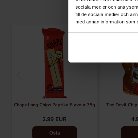
sociala medier och analysera 
till de sociala medier och a
med annan information som du 
Chapz Long Chips Paprika Flavour 75g
The Devil Chip
2.99 EUR
4.
Osta