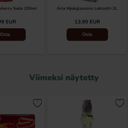
wberry Soda 200ml
Arla Mjukglassmix Laktosfri 2L
99 EUR
13.90 EUR
Osta
Osta
Viimeksi näytetty