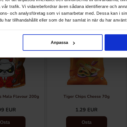
Muut pitivät
vår trafik. Vi vidarebefordrar även sådana identifierare och anna
nnons- och analysföretag som vi samarbetar med. Dessa kan i sin
har tillhandahållit eller som de har samlat in när du har använt 
Anpassa
s Mala Flavour 200g
Tiger Chips Cheese 70g
99 EUR
1.29 EUR
Osta
Osta