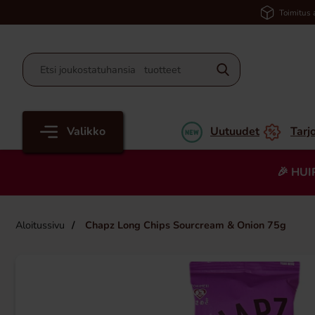
Toimitus 
Valikko
Uutuudet
Tarj
🎉 HUI
Aloitussivu
Chapz Long Chips Sourcream & Onion 75g