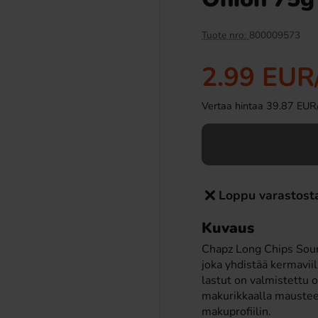
Tuote nro:
800009573
2.99 EUR
Vertaa hintaa 39.87 EUR/ki
er suklaa 53,8g
Ramlösa Kirsikka 33cl
Loppu varastost
99 EUR
1.19 EUR
Kuvaus
Osta
Chapz Long Chips Sour
joka yhdistää kermavii
lastut on valmistettu 
makurikkaalla mausteel
makuprofiilin.