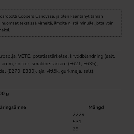
ösrobotti Coopers Candyssä, ja olen kääntänyt tämän
s huomaat tekstissä virheitä,
ilmoita niistä minulle
, jotta voin
aksi.
lrosolja,
VETE
, potatisstärkelse, kryddblandning (salt,
k, arom, socker, smakförstärkare (E621, E635),
l (E270, E330), aja, vitlök, gurkmeja, salt).
00 g
äringsämne
Mängd
2229
531
29