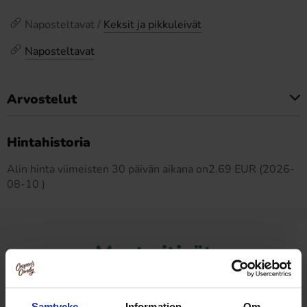
Naposteltavat /
Keksit ja pikkuleivät
Naposteltavat
Arvostelut
Tällä tuotteella ei ole arvosteluja
Hintahistoria
Alin hinta viimeisten 30 päivän aikana on2.69 EUR (2026-
08-10 )
Muut pitivät
Samtycke
Information
Om