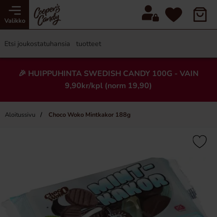
Valikko
🎉 HUIPPUHINTA SWEDISH CANDY 100G - VAIN
9,90kr/kpl (norm 19,90)
Aloitussivu
Choco Woko Mintkakor 188g
×
Uusi!