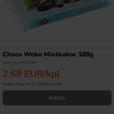
Ronny & Ragge Buttcracker
Butterfinger suklaa 53,8g
Chips Korv med bröd 150g
3.29 EUR
2.99 EUR
Choco Woko Mintkakor 188g
Osta
Osta
Tuote nro:
800002807
2.69 EUR
/kpl
Vertaa hintaa 14.31 EUR/kilo tai litra
Katso