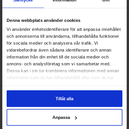
Denna webbplats använder cookies
Vi använder enhetsidentifierare för att anpassa innehållet
och annonserna till användarna, tillhandahålla funktioner
för sociala medier och analysera vår trafik. Vi
vidarebefordrar även sådana identifierare och annan
information från din enhet till de sociala medier och
annons- och analysföretag som vi samarbetar med.
Nutella Biscuit 193g
I Mei French Cook
Dessa kan i sin tur kombinera informationen med annan
Flavor 
information som du har tillhandahållit eller som de har
5.29 EUR
6.99 
samlat in när du har använt deras tjänster.
Osta
Ost
Tillåt alla
Anpassa