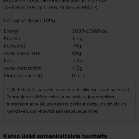
pepparmyntolja.Kan innehålla spår av NÖTTER,
JORDNÖTTER, GLUTEN, SOJA och MJÖLK.
Näringsvärde per 100g
Energi
1639kJ/388kcal
Protein
1.1g
Kolhydrat
79g
varav sockerarter
69g
Fett
7.2g
varav mättat fett
4.5g
Motsvarande salt
0.01g
Tällä hetkellä saatavilla on vain ruotsinkieliset tuoteselosteet.
Tuotteiden sisältöön voi tulla muutoksia, joten tarkista
tuotetiedot aina alkuperäisestä pakkauksesta. Jos sinulla on
kysyttävää, ota yhteyttä asiakaspalveluumme.
Katso lisää samankaltaisia tuotteita