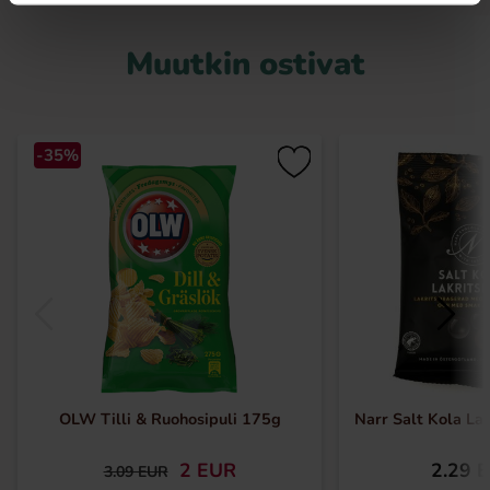
Muutkin ostivat
-35%
OLW Tilli & Ruohosipuli 175g
Narr Salt Kola La
2 EUR
2.29 
3.09 EUR