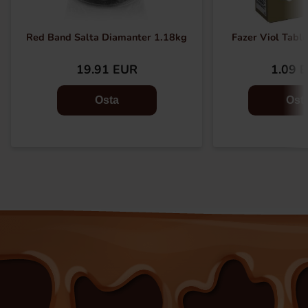
Red Band Salta Diamanter 1.18kg
Fazer Viol Table
19.91 EUR
1.09 
Osta
Ost