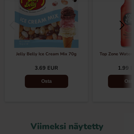
Jelly Belly Ice Cream Mix 70g
Top Zone Water
3.69 EUR
1.99 
Osta
Ost
Viimeksi näytetty