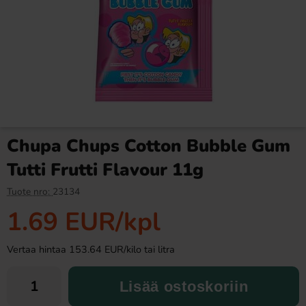
Ronny & Ragge Buttcracker
Butterfinger suklaa 53,8g
Chips Korv med bröd 150g
3.29 EUR
2.99 EUR
Chupa Chups Cotton Bubble Gum
Osta
Osta
Tutti Frutti Flavour 11g
Tuote nro:
23134
1.69 EUR
/kpl
Vertaa hintaa 153.64 EUR/kilo tai litra
Lisää ostoskoriin