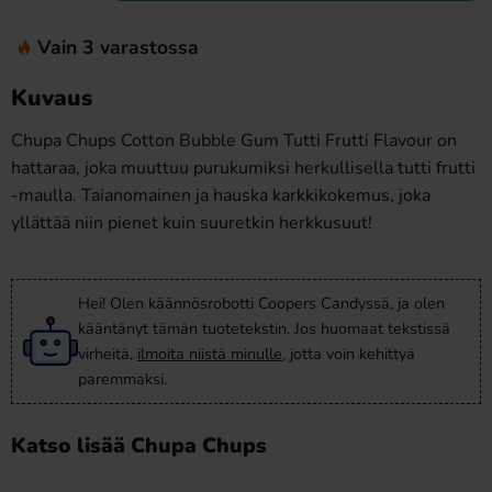
Vain 3 varastossa
Kuvaus
Chupa Chups Cotton Bubble Gum Tutti Frutti Flavour on
hattaraa, joka muuttuu purukumiksi herkullisella tutti frutti
-maulla. Taianomainen ja hauska karkkikokemus, joka
yllättää niin pienet kuin suuretkin herkkusuut!
Hei! Olen käännösrobotti Coopers Candyssä, ja olen
kääntänyt tämän tuotetekstin. Jos huomaat tekstissä
virheitä,
ilmoita niistä minulle
, jotta voin kehittyä
paremmaksi.
Katso lisää Chupa Chups