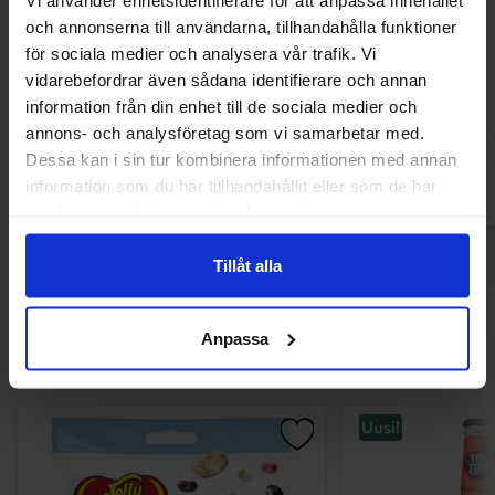
och annonserna till användarna, tillhandahålla funktioner
Johny Bee Mega Roll Bubble Gum 40g
Funny Candy Chi
för sociala medier och analysera vår trafik. Vi
(1st)
(1st
vidarebefordrar även sådana identifierare och annan
2.19 EUR
1.28 
information från din enhet till de sociala medier och
annons- och analysföretag som vi samarbetar med.
Osta
Ost
Dessa kan i sin tur kombinera informationen med annan
information som du har tillhandahållit eller som de har
samlat in när du har använt deras tjänster.
Tillåt alla
Muutkin ostivat
Anpassa
Uusi!