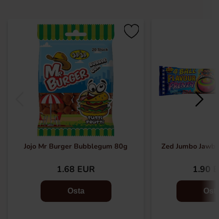
Jojo Mr Burger Bubblegum 80g
Zed Jumbo Jawbr
1.68 EUR
1.90 
Osta
Ost