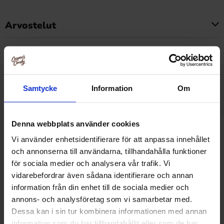
Arvostelut
Tällä tuotteella ei ole arvosteluja
Hintahistoria
Alin hinta viimeisten 30 päivän aikana on1.91 EUR (2026-
08-08 )
Samtycke
Information
Om
Denna webbplats använder cookies
Muut pitivät
Vi använder enhetsidentifierare för att anpassa innehållet
och annonserna till användarna, tillhandahålla funktioner
för sociala medier och analysera vår trafik. Vi
vidarebefordrar även sådana identifierare och annan
information från din enhet till de sociala medier och
annons- och analysföretag som vi samarbetar med.
Dessa kan i sin tur kombinera informationen med annan
information som du har tillhandahållit eller som de har