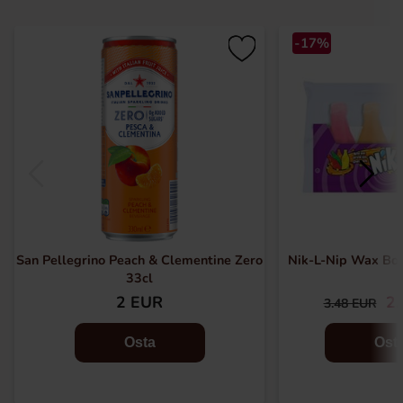
-17%
San Pellegrino Peach & Clementine Zero
Nik-L-Nip Wax Bo
33cl
2 EUR
2.
3.48 EUR
Osta
Ost