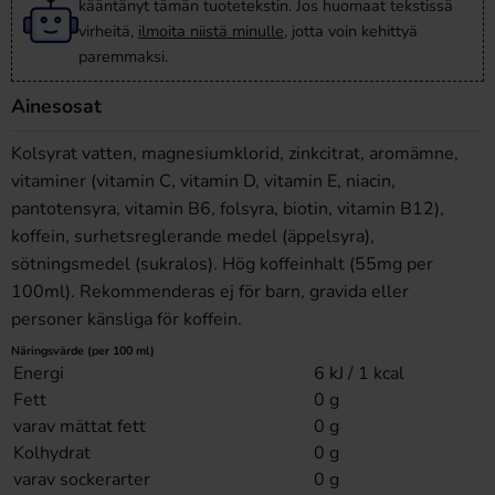
kääntänyt tämän tuotetekstin. Jos huomaat tekstissä
virheitä,
ilmoita niistä minulle
, jotta voin kehittyä
paremmaksi.
Ainesosat
Kolsyrat vatten, magnesiumklorid, zinkcitrat, aromämne,
vitaminer (vitamin C, vitamin D, vitamin E, niacin,
pantotensyra, vitamin B6, folsyra, biotin, vitamin B12),
koffein, surhetsreglerande medel (äppelsyra),
sötningsmedel (sukralos). Hög koffeinhalt (55mg per
100ml). Rekommenderas ej för barn, gravida eller
personer känsliga för koffein.
Näringsvärde (per 100 ml)
Energi
6 kJ / 1 kcal
Fett
0 g
varav mättat fett
0 g
Kolhydrat
0 g
varav sockerarter
0 g