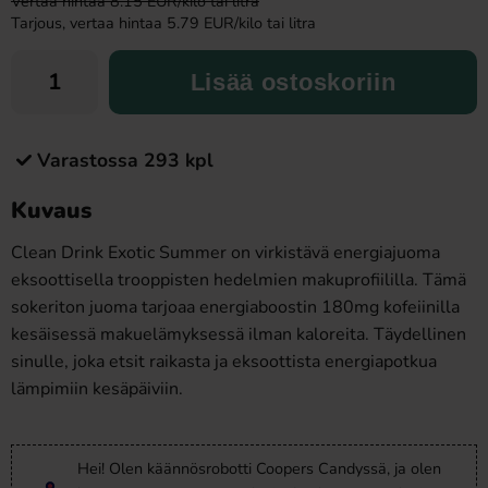
Vertaa hintaa 8.15 EUR/kilo tai litra
Tarjous, vertaa hintaa 5.79 EUR/kilo tai litra
Lisää ostoskoriin
Varastossa 293 kpl
Kuvaus
Clean Drink Exotic Summer on virkistävä energiajuoma
eksoottisella trooppisten hedelmien makuprofiililla. Tämä
sokeriton juoma tarjoaa energiaboostin 180mg kofeiinilla
kesäisessä makuelämyksessä ilman kaloreita. Täydellinen
sinulle, joka etsit raikasta ja eksoottista energiapotkua
lämpimiin kesäpäiviin.
Hei! Olen käännösrobotti Coopers Candyssä, ja olen