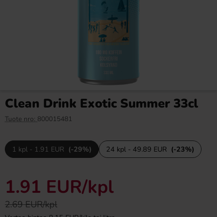
Ramlösa Kirsikka 33cl
San Pellegrino Aranciata 33cl
1.19 EUR
2 EUR
Clean Drink Exotic Summer 33cl
Osta
Osta
Tuote nro:
800015481
1 kpl - 1.91 EUR
(-29%)
24 kpl - 49.89 EUR
(-23%)
1.91 EUR
/kpl
2.69 EUR/kpl