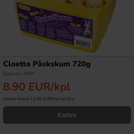
Milky Way Minis 333g
Fanta Crimson Cherry 50cl
6.99 EUR
2.79 EUR
Cloetta Påskskum 720g
Osta
Osta
Tuote nro:
26800
8.90 EUR
/kpl
Vertaa hintaa 12.36 EUR/kilo tai litra
Katso