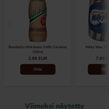
Barebells Milkshake Caffe Caramel
Milky Way Sp
330ml
2.99 EUR
7.99 
Osta
Ost
Viimeksi näytetty