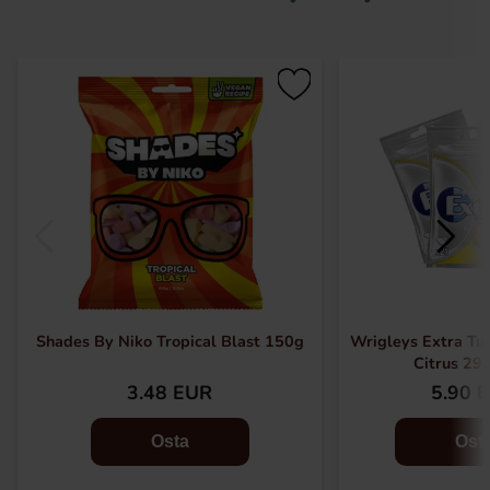
Shades By Niko Tropical Blast 150g
Wrigleys Extra T
Citrus 29g
3.48 EUR
5.90 
Osta
Ost