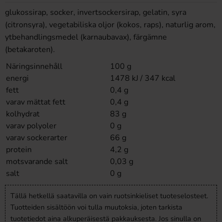
glukossirap, socker, invertsockersirap, gelatin, syra
(citronsyra), vegetabiliska oljor (kokos, raps), naturlig arom,
ytbehandlingsmedel (karnaubavax), färgämne
(betakaroten).
Näringsinnehåll
100 g
energi
1478 kJ / 347 kcal
fett
0,4 g
varav mättat fett
0,4 g
kolhydrat
83 g
varav polyoler
0 g
varav sockerarter
66 g
protein
4,2 g
motsvarande salt
0,03 g
salt
0 g
Tällä hetkellä saatavilla on vain ruotsinkieliset tuoteselosteet.
Tuotteiden sisältöön voi tulla muutoksia, joten tarkista
tuotetiedot aina alkuperäisestä pakkauksesta. Jos sinulla on