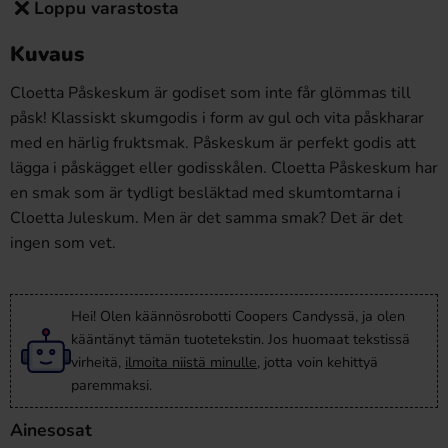
Loppu varastosta
Kuvaus
Cloetta Påskeskum är godiset som inte får glömmas till
påsk! Klassiskt skumgodis i form av gul och vita påskharar
med en härlig fruktsmak. Påskeskum är perfekt godis att
lägga i påskägget eller godisskålen. Cloetta Påskeskum har
en smak som är tydligt besläktad med skumtomtarna i
Cloetta Juleskum. Men är det samma smak? Det är det
ingen som vet.
Hei! Olen käännösrobotti Coopers Candyssä, ja olen
kääntänyt tämän tuotetekstin. Jos huomaat tekstissä
virheitä,
ilmoita niistä minulle
, jotta voin kehittyä
paremmaksi.
Ainesosat