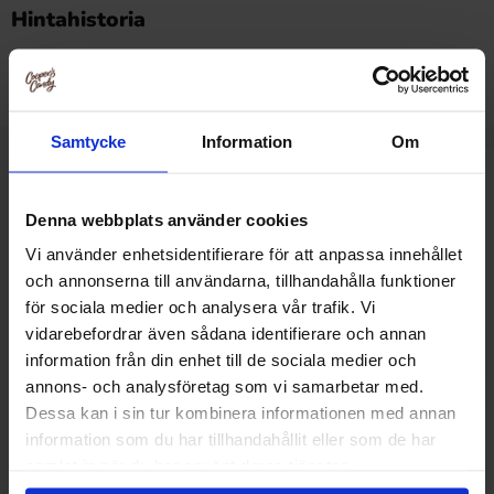
Tällä tuotteella ei ole arvosteluja
Hintahistoria
Alin hinta viimeisten 30 päivän aikana on8.90 EUR (2026-
08-06 )
Samtycke
Information
Om
Muut pitivät
Denna webbplats använder cookies
Vi använder enhetsidentifierare för att anpassa innehållet
och annonserna till användarna, tillhandahålla funktioner
för sociala medier och analysera vår trafik. Vi
vidarebefordrar även sådana identifierare och annan
information från din enhet till de sociala medier och
annons- och analysföretag som vi samarbetar med.
Dessa kan i sin tur kombinera informationen med annan
information som du har tillhandahållit eller som de har
samlat in när du har använt deras tjänster.