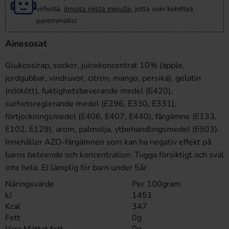
virheitä,
ilmoita niistä minulle
, jotta voin kehittyä
paremmaksi.
Ainesosat
Glukossirap, socker, juicekoncentrat 10% (äpple,
jordgubbar, vindruvor, citron, mango, persika), gelatin
(nötkött), fuktighetsbeverande medel (E420),
surhetsreglerande medel (E296, E330, E331),
förtjockningsmedel (E406, E407, E440), färgämne (E133,
E102, E129), arom, palmolja, ytbehandlingsmedel (E903).
Innehåller AZO-färgämnen som kan ha negativ effekt på
barns beteende och koncentration. Tugga försiktigt och sväl
inte hela. EJ lämplig för barn under 5år.
Näringsvärde
Per 100gram
kJ
1451
Kcal
347
Fett
0g