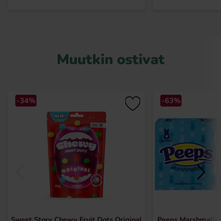
Muutkin ostivat
-34%
-63%
Sweet Story Chewy Fruit Dots Original
Peeps Marshmallo