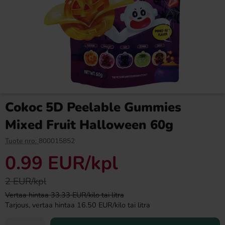
Arla Mjukglassmix Laktosfri
Ramlösa Original 33cl
2L
13.90 EUR
1.09 EUR
Cokoc 5D Peelable Gummies
Osta
Osta
Mixed Fruit Halloween 60g
Tuote nro:
800015852
0.99 EUR
/kpl
2 EUR/kpl
Vertaa hintaa 33.33 EUR/kilo tai litra
Tarjous, vertaa hintaa 16.50 EUR/kilo tai litra