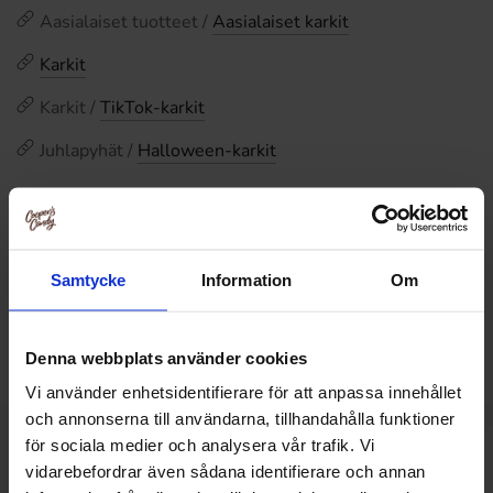
Aasialaiset tuotteet /
Aasialaiset karkit
Karkit
Karkit /
TikTok-karkit
Juhlapyhät /
Halloween-karkit
Arvostelut
Samtycke
Tällä tuotteella ei ole arvosteluja
Information
Om
Hintahistoria
Alin hinta viimeisten 30 päivän aikana on0.99 EUR (2026-
Denna webbplats använder cookies
08-09 )
Vi använder enhetsidentifierare för att anpassa innehållet
och annonserna till användarna, tillhandahålla funktioner
för sociala medier och analysera vår trafik. Vi
Muut pitivät
vidarebefordrar även sådana identifierare och annan