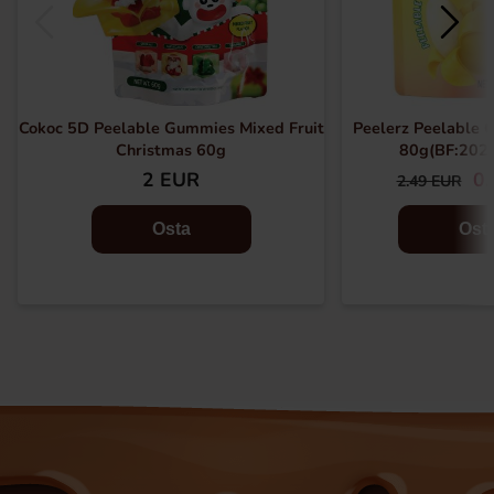
Cokoc 5D Peelable Gummies Mixed Fruit
Peelerz Peelable
Christmas 60g
80g(BF:202
2 EUR
0.
2.49 EUR
Osta
Ost