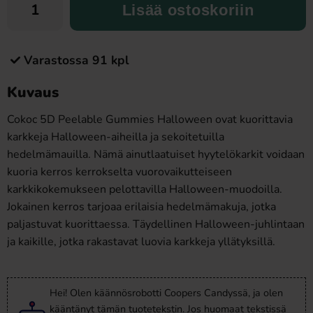
Lisää ostoskoriin
Varastossa 91 kpl
Kuvaus
Cokoc 5D Peelable Gummies Halloween ovat kuorittavia
karkkeja Halloween-aiheilla ja sekoitetuilla
hedelmämauilla. Nämä ainutlaatuiset hyytelökarkit voidaan
kuoria kerros kerrokselta vuorovaikutteiseen
karkkikokemukseen pelottavilla Halloween-muodoilla.
Jokainen kerros tarjoaa erilaisia hedelmämakuja, jotka
paljastuvat kuorittaessa. Täydellinen Halloween-juhlintaan
ja kaikille, jotka rakastavat luovia karkkeja yllätyksillä.
Hei! Olen käännösrobotti Coopers Candyssä, ja olen
kääntänyt tämän tuotetekstin. Jos huomaat tekstissä