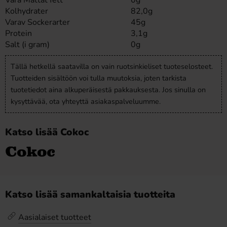
Vara Mättat fett
0g
Kolhydrater
82,0g
Varav Sockerarter
45g
Protein
3,1g
Salt (i gram)
0g
Tällä hetkellä saatavilla on vain ruotsinkieliset tuoteselosteet.
Tuotteiden sisältöön voi tulla muutoksia, joten tarkista
tuotetiedot aina alkuperäisestä pakkauksesta. Jos sinulla on
kysyttävää, ota yhteyttä asiakaspalveluumme.
Katso lisää Cokoc
Katso lisää samankaltaisia tuotteita
Aasialaiset tuotteet