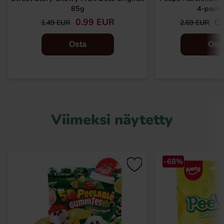
85g
4-pack
0.99 EUR
0.
1.49 EUR
2.69 EUR
Osta
Ost
Viimeksi näytetty
-68%