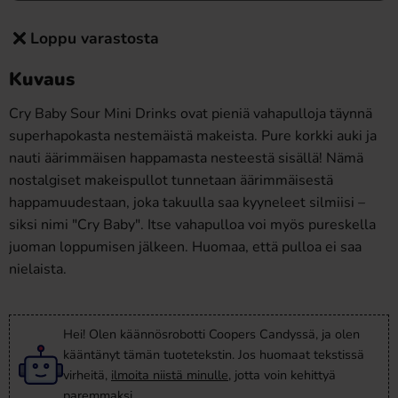
Loppu varastosta
Kuvaus
Cry Baby Sour Mini Drinks ovat pieniä vahapulloja täynnä
superhapokasta nestemäistä makeista. Pure korkki auki ja
nauti äärimmäisen happamasta nesteestä sisällä! Nämä
nostalgiset makeispullot tunnetaan äärimmäisestä
happamuudestaan, joka takuulla saa kyyneleet silmiisi –
siksi nimi "Cry Baby". Itse vahapulloa voi myös pureskella
juoman loppumisen jälkeen. Huomaa, että pulloa ei saa
nielaista.
Hei! Olen käännösrobotti Coopers Candyssä, ja olen
kääntänyt tämän tuotetekstin. Jos huomaat tekstissä
virheitä,
ilmoita niistä minulle
, jotta voin kehittyä
paremmaksi.