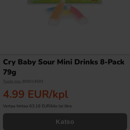
Ronny & Ragge Buttcracker
Butterfinger suklaa 53,8g
Chips Korv med bröd 150g
3.29 EUR
2.99 EUR
Cry Baby Sour Mini Drinks 8-Pack
Osta
Osta
79g
Tuote nro:
800014593
4.99 EUR
/kpl
Vertaa hintaa 63.16 EUR/kilo tai litra
Katso