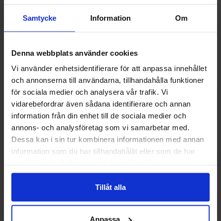
Samtycke
Information
Om
-17%
Denna webbplats använder cookies
Vi använder enhetsidentifierare för att anpassa innehållet
och annonserna till användarna, tillhandahålla funktioner
för sociala medier och analysera vår trafik. Vi
vidarebefordrar även sådana identifierare och annan
information från din enhet till de sociala medier och
annons- och analysföretag som vi samarbetar med.
Dessa kan i sin tur kombinera informationen med annan
information som du har tillhandahållit eller som de har
Cry Baby Sour Mini Drinks 4-Pack 39g
Nik-L-Nip Wax Bo
samlat in när du har använt deras tjänster.
3.47 EUR
2.
3.48 EUR
Tillåt alla
Osta
Ost
Anpassa