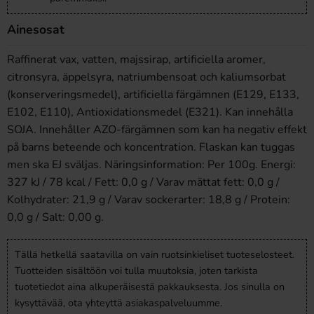
Ainesosat
Raffinerat vax, vatten, majssirap, artificiella aromer,
citronsyra, äppelsyra, natriumbensoat och kaliumsorbat
(konserveringsmedel), artificiella färgämnen (E129, E133,
E102, E110), Antioxidationsmedel (E321). Kan innehålla
SOJA. Innehåller AZO-färgämnen som kan ha negativ effekt
på barns beteende och koncentration. Flaskan kan tuggas
men ska EJ sväljas. Näringsinformation: Per 100g. Energi:
327 kJ / 78 kcal / Fett: 0,0 g / Varav mättat fett: 0,0 g /
Kolhydrater: 21,9 g / Varav sockerarter: 18,8 g / Protein:
0,0 g / Salt: 0,00 g.
Tällä hetkellä saatavilla on vain ruotsinkieliset tuoteselosteet.
Tuotteiden sisältöön voi tulla muutoksia, joten tarkista
tuotetiedot aina alkuperäisestä pakkauksesta. Jos sinulla on
kysyttävää, ota yhteyttä asiakaspalveluumme.