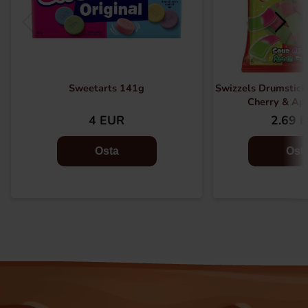
Sweetarts 141g
Swizzels Drumstick
Cherry & Ap
4 EUR
2.69 
Osta
Ost