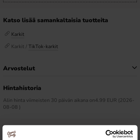
Katso lisää samankaltaisia tuotteita
Karkit
Karkit /
TikTok-karkit
Arvostelut
Tällä tuotteella ei ole arvosteluja
Hintahistoria
Alin hinta viimeisten 30 päivän aikana on4.99 EUR (2026-
08-08 )
Muut pitivät