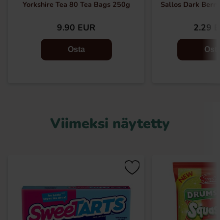
Yorkshire Tea 80 Tea Bags 250g
Sallos Dark Berry
9.90 EUR
2.29 
Osta
Ost
Viimeksi näytetty