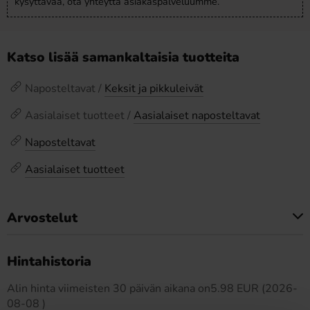
kysyttävää, ota yhteyttä asiakaspalveluumme.
Katso lisää samankaltaisia tuotteita
Naposteltavat /
Keksit ja pikkuleivät
Aasialaiset tuotteet /
Aasialaiset naposteltavat
Naposteltavat
Aasialaiset tuotteet
Arvostelut
Tällä tuotteella ei ole arvosteluja
Hintahistoria
Alin hinta viimeisten 30 päivän aikana on5.98 EUR (2026-
08-08 )