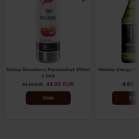
Celsius Strawberry Passionsfruit 355ml
Monster Energy M3
x 24st
44.90 EUR
4.69 
61.10 EUR
Osta
Ost