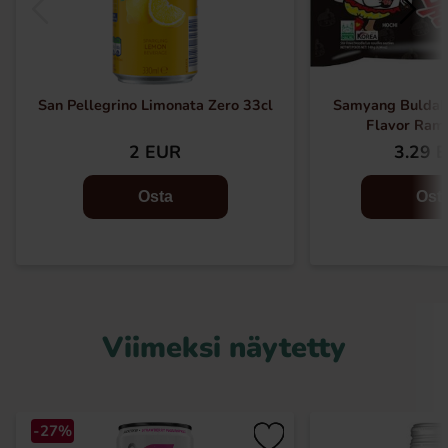
San Pellegrino Limonata Zero 33cl
Samyang Buldak
Flavor Ram
2 EUR
3.29 
Osta
Ost
Viimeksi näytetty
-27%