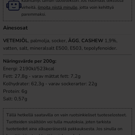
kääntänyt tämän tuotetekstin. Jos huomaat tekstissä
virheitä,
ilmoita niistä minulle
, jotta voin kehittyä
paremmaksi.
Ainesosat
VETEMJÖL
, palmolja, socker,
ÄGG
,
CASHEW
1,9%,
vatten, salt, mineralsalt E500, E503, tepolyfenoider.
Näringsvärde per 200g:
Energi: 2190kJ/523kcal
Fett: 27,8g - varav mättat fett: 7,2g
Kolhydrater: 62,3g - varav sockerarter: 22g
Protein: 6g
Salt: 0,57g
Tällä hetkellä saatavilla on vain ruotsinkieliset tuoteselosteet.
Tuotteiden sisältöön voi tulla muutoksia, joten tarkista
tuotetiedot aina alkuperäisestä pakkauksesta. Jos sinulla on