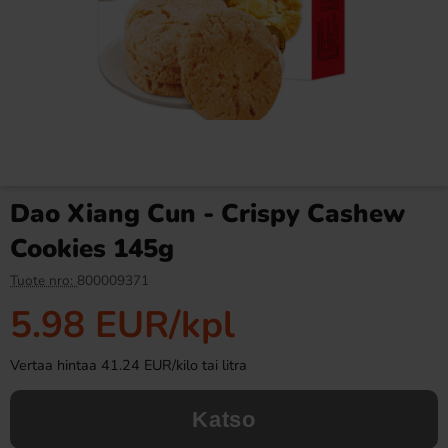
Ronny & Ragge Buttcracker
Fazer Viol Tablettipussi 38g
Chips Korv med bröd 150g
3.29 EUR
1.09 EUR
Dao Xiang Cun - Crispy Cashew
Osta
Osta
Cookies 145g
Tuote nro:
800009371
5.98 EUR
/kpl
Vertaa hintaa 41.24 EUR/kilo tai litra
Katso