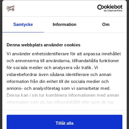
Muut pitivät
Samtycke
Information
Om
Denna webbplats använder cookies
Vi använder enhetsidentifierare för att anpassa innehållet
och annonserna till användarna, tillhandahålla funktioner
för sociala medier och analysera vår trafik. Vi
vidarebefordrar även sådana identifierare och annan
information från din enhet till de sociala medier och
annons- och analysföretag som vi samarbetar med.
Dessa kan i sin tur kombinera informationen med annan
information som du har tillhandahållit eller som de har
samlat in när du har använt deras tjänster.
I Mei French Cookies Strawberry Flavor
Mochi Cookies Bana
Tillåt alla
132g