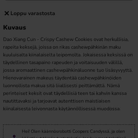
Loppu varastosta
Kuvaus
Dao Xiang Cun - Crispy Cashew Cookies ovat herkullisia,
rapeita keksejä, joissa on rikas cashewpähkinän maku
kuuluisalta kiinalaiselta leipomolta. Jokaisessa keksissä on
täydellinen tasapaino rapeuden ja voitaisuuden välillä,
jossa aromaattinen cashewpähkinäluonne tuo lisäsyvyyttä.
Hienovarainen makeus täydentää cashewpähkinöiden
luonnollista makua sitä liiallisesti peittämättä. Nämä
perinteiset keksit ovat täydellisiä teen tai kahvin kanssa
nautittavaksi ja tarjoavat autenttisen maistiaisen
kiinalaisesta leivonnasta käytännöllisessä muodossa.
Hei! Olen käännösrobotti Coopers Candyssä, ja olen