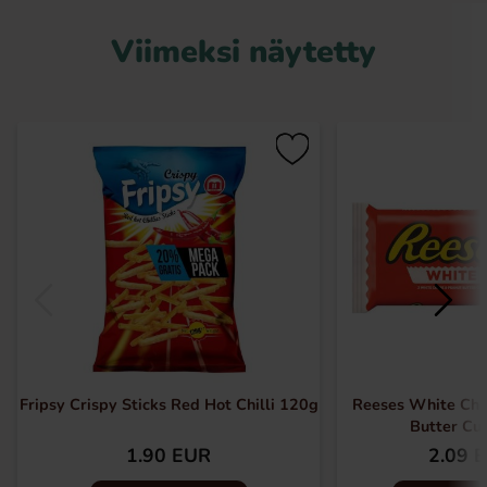
Viimeksi näytetty
Fripsy Crispy Sticks Red Hot Chilli 120g
Reeses White Cho
Butter Cu
1.90 EUR
2.09 