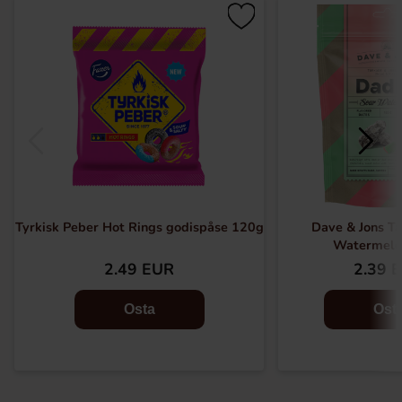
Tyrkisk Peber Hot Rings godispåse 120g
Dave & Jons Ta
Watermelo
2.49 EUR
2.39 
Osta
Ost