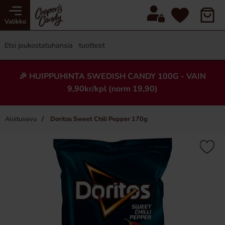
Valikko
🎉 HUIPPUHINTA SWEDISH CANDY 100G - VAIN
9,90kr/kpl (norm 19,90)
Aloitussivu
Doritos Sweet Chili Pepper 170g
×