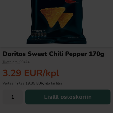
Fazer Viol Tablettipussi 38g
Ramlösa Kirsikka 33cl
1.09 EUR
1.19 EUR
Doritos Sweet Chili Pepper 170g
Osta
Osta
Tuote nro:
90474
3.29 EUR
/kpl
Vertaa hintaa 19.35 EUR/kilo tai litra
Lisää ostoskoriin