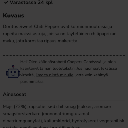
Varastossa 24 kpl
Kuvaus
Doritos Sweet Chili Pepper ovat kolmionmuotoisia ja
rapeita maissilastuja, joissa on täyteläinen chilipaprikan
maku, jota korostaa ripaus makeutta.
Hei! Olen käännösrobotti Coopers Candyssä, ja olen
kääntänyt tämän tuotetekstin. Jos huomaat tekstissä
virheitä,
ilmoita niistä minulle
, jotta voin kehittyä
paremmaksi.
Ainesosat
Majs (72%), rapsolie, sød chilismag [sukker, aromaer,
smagsforstærkare (mononatriumglutamat,
dinatriumguanylat), kaliumklorid, hydrolyseret vegetabilisk