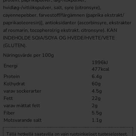
protein, paprikapulver, løg-/lökpulver,
hvidløg-/vitlökspulver, salt, syre (citronsyre),
cayennepebber, farvestoff/färgämnen (paprika ekstrakt/
paprikaoleoresin)], antioksidanter (ascorbinsyre, ekstrakter
af rosmarin, tocopherolrig ekstrakt, citronsyre). KAN
INDEHOLDE SOJA/SOYA OG HVEDE/HVETE/VETE
(GLUTEN).
Näringsvärde per
100g
1996kJ
Energi
477kcal
Protein
6.4g
Kolhydrat
60g
varav sockerarter
4.5g
Fett
22g
varav mättat fett
2g
Fiber
5.5g
Motsvarande salt
1.1g
Tällä hetkellä saatavilla on vain ruotsinkieliset tuoteselosteet.