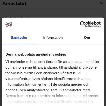
Arvostelut
Tällä tuotteella ei ole arvosteluja
Hintahistoria
Alin hinta viimeisten 30 päivän aikana on3.29 EUR (2026-
08-07 )
Samtycke
Information
Om
Denna webbplats använder cookies
Muut pitivät
Vi använder enhetsidentifierare för att anpassa innehållet
och annonserna till användarna, tillhandahålla funktioner
för sociala medier och analysera vår trafik. Vi
-18%
vidarebefordrar även sådana identifierare och annan
information från din enhet till de sociala medier och
annons- och analysföretag som vi samarbetar med.
Dessa kan i sin tur kombinera informationen med annan
information som du har tillhandahållit eller som de har