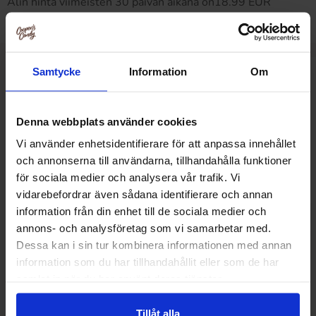
Alin hinta viimeisten 30 päivän aikana on18.99 EUR
(2026-08-07 )
Samtycke
Information
Om
Muut pitivät
Denna webbplats använder cookies
Vi använder enhetsidentifierare för att anpassa innehållet
och annonserna till användarna, tillhandahålla funktioner
för sociala medier och analysera vår trafik. Vi
vidarebefordrar även sådana identifierare och annan
information från din enhet till de sociala medier och
annons- och analysföretag som vi samarbetar med.
Dessa kan i sin tur kombinera informationen med annan
information som du har tillhandahållit eller som de har
samlat in när du har använt deras tjänster.
Tillåt alla