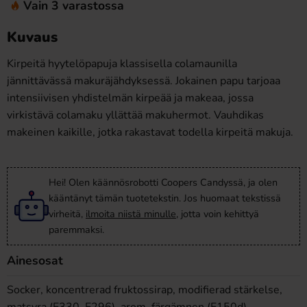
Vain 3 varastossa
Kuvaus
Kirpeitä hyytelöpapuja klassisella colamaunilla
jännittävässä makuräjähdyksessä. Jokainen papu tarjoaa
intensiivisen yhdistelmän kirpeää ja makeaa, jossa
virkistävä colamaku yllättää makuhermot. Vauhdikas
makeinen kaikille, jotka rakastavat todella kirpeitä makuja.
Hei! Olen käännösrobotti Coopers Candyssä, ja olen
kääntänyt tämän tuotetekstin. Jos huomaat tekstissä
virheitä,
ilmoita niistä minulle
, jotta voin kehittyä
paremmaksi.
Ainesosat
Socker, koncentrerad fruktossirap, modifierad stärkelse,