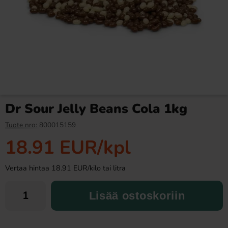
Fanta Crimson Cherry 50cl
Ramlösa Kirsikka 33cl
2.79 EUR
1.19 EUR
Dr Sour Jelly Beans Cola 1kg
Osta
Osta
Tuote nro:
800015159
18.91 EUR
/kpl
Vertaa hintaa 18.91 EUR/kilo tai litra
Lisää ostoskoriin