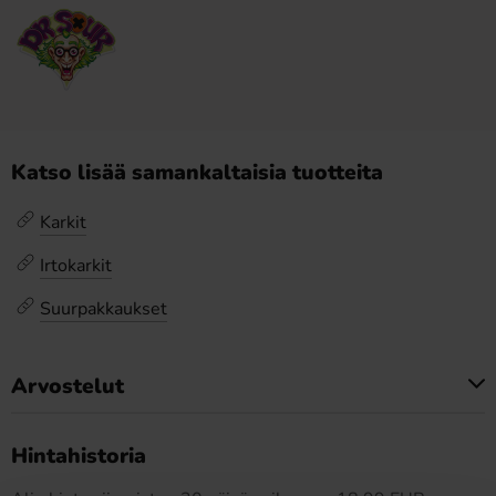
Katso lisää samankaltaisia tuotteita
Karkit
Irtokarkit
Suurpakkaukset
Arvostelut
Tällä tuotteella ei ole arvosteluja
Hintahistoria