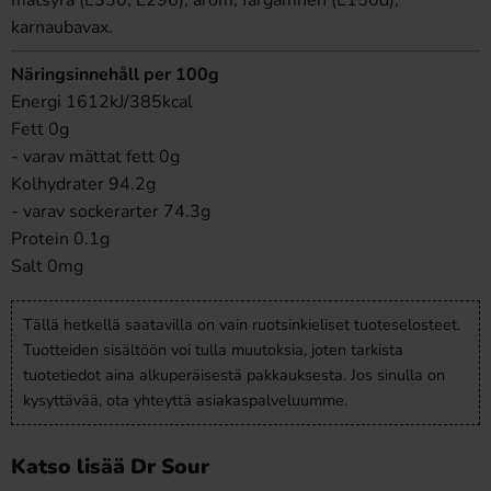
matsyra (E330, E296), arom, färgämnen (E150d),
karnaubavax.
Näringsinnehåll per 100g
Energi 1612kJ/385kcal
Fett 0g
- varav mättat fett 0g
Kolhydrater 94.2g
- varav sockerarter 74.3g
Protein 0.1g
Salt 0mg
Tällä hetkellä saatavilla on vain ruotsinkieliset tuoteselosteet.
Tuotteiden sisältöön voi tulla muutoksia, joten tarkista
tuotetiedot aina alkuperäisestä pakkauksesta. Jos sinulla on
kysyttävää, ota yhteyttä asiakaspalveluumme.
Katso lisää Dr Sour