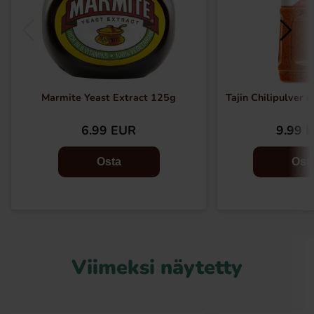
Marmite Yeast Extract 125g
Tajin Chilipulver
6.99 EUR
9.99 
Osta
Ost
Viimeksi näytetty