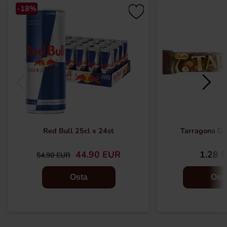
-18%
Red Bull 25cl x 24st
Tarragona D
44.90 EUR
1.28 
54.90 EUR
Osta
Ost