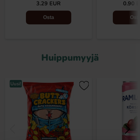
3.29 EUR
0.90 
Osta
Ost
Huippumyyjä
Uusi!