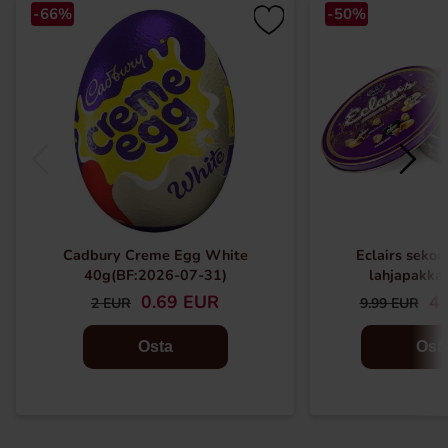
-66%
-50%
Cadbury Creme Egg White
Eclairs sekoit
40g(BF:2026-07-31)
lahjapakka
0.69 EUR
4.
2 EUR
9.99 EUR
Osta
Ost