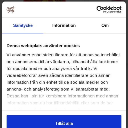
Ronny & Ragge Buttcracker Chips Korv
Ramlösa Kirs
med bröd 150g
Samtycke
Information
Om
3.29 EUR
1.19 
Osta
Ost
Denna webbplats använder cookies
Vi använder enhetsidentifierare för att anpassa innehållet
och annonserna till användarna, tillhandahålla funktioner
för sociala medier och analysera vår trafik. Vi
vidarebefordrar även sådana identifierare och annan
Uudet tuotteet
information från din enhet till de sociala medier och
annons- och analysföretag som vi samarbetar med.
Dessa kan i sin tur kombinera informationen med annan
information som du har tillhandahållit eller som de har
Uusi!
Uusi!
samlat in när du har använt deras tjänster.
Tillåt alla