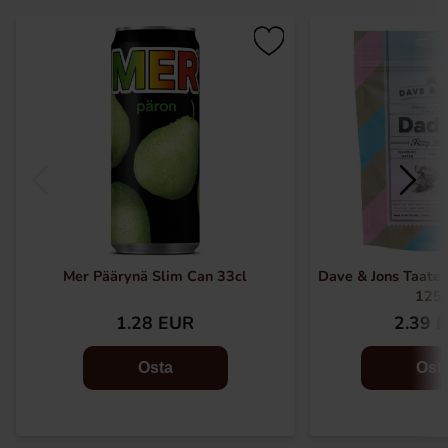
Mer Päärynä Slim Can 33cl
Dave & Jons Taateli
125
1.28 EUR
2.39 
Osta
Ost