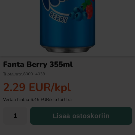
Ronny & Ragge Buttcracker
Ramlösa Kirsikka 33cl
Chips Korv med bröd 150g
3.29 EUR
1.19 EUR
Fanta Berry 355ml
Osta
Osta
Tuote nro:
800014038
2.29 EUR
/kpl
Vertaa hintaa 6.45 EUR/kilo tai litra
Lisää ostoskoriin