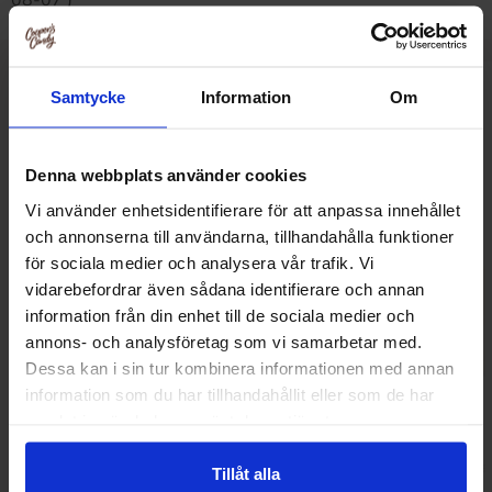
08-07 )
Samtycke
Information
Om
Muut pitivät
Denna webbplats använder cookies
Vi använder enhetsidentifierare för att anpassa innehållet
och annonserna till användarna, tillhandahålla funktioner
för sociala medier och analysera vår trafik. Vi
vidarebefordrar även sådana identifierare och annan
information från din enhet till de sociala medier och
annons- och analysföretag som vi samarbetar med.
Dessa kan i sin tur kombinera informationen med annan
information som du har tillhandahållit eller som de har
samlat in när du har använt deras tjänster.
OLW Smash Suklaalevy 150g
Marabou Valkoine
Tillåt alla