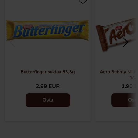
Butterfinger suklaa 53,8g
Aero Bubbly Milk 
36g
2.99 EUR
1.90 
Osta
Ost