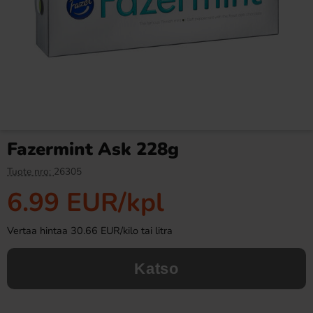
Toppie Wax Candy Astronaut
Toppie Wax Candy
Blåbär 40g
Sköldpadda Äpple 40g
4 EUR
4 EUR
Fazermint Ask 228g
Osta
Osta
Tuote nro:
26305
6.99 EUR
/kpl
Vertaa hintaa 30.66 EUR/kilo tai litra
Katso