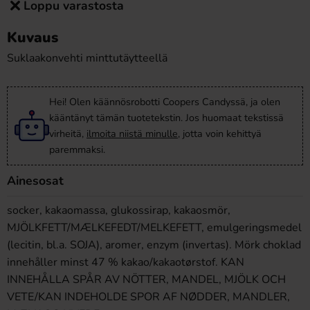
Loppu varastosta
Kuvaus
Suklaakonvehti minttutäytteellä
Hei! Olen käännösrobotti Coopers Candyssä, ja olen
kääntänyt tämän tuotetekstin. Jos huomaat tekstissä
virheitä,
ilmoita niistä minulle
, jotta voin kehittyä
paremmaksi.
Ainesosat
socker, kakaomassa, glukossirap, kakaosmör,
MJÖLKFETT/MÆLKEFEDT/MELKEFETT, emulgeringsmedel
(lecitin, bl.a. SOJA), aromer, enzym (invertas). Mörk choklad
innehåller minst 47 % kakao/kakaotørstof. KAN
INNEHÅLLA SPÅR AV NÖTTER, MANDEL, MJÖLK OCH
VETE/KAN INDEHOLDE SPOR AF NØDDER, MANDLER,