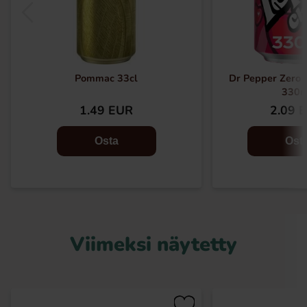
Pommac 33cl
Dr Pepper Zero 
330m
1.49 EUR
2.09 
Osta
Ost
Viimeksi näytetty