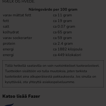
MÆLK OG HVEDE.
Näringsvärde per 100 gram
varav mättat fett
ca 11 gram
fett
ca 19 gram
salt
ca 0.07 gram
kolhydrat
ca 65 gram
varav sockerarter
ca 59 gram
protein
ca 2.4 gram
energi
ca 1882 kilojoule
energi
ca 449 kilokalori
Tällä hetkellä saatavilla on vain ruotsinkieliset tuoteselosteet.
Tuotteiden sisältöön voi tulla muutoksia, joten tarkista
tuotetiedot aina alkuperäisestä pakkauksesta. Jos sinulla on
kysyttävää, ota yhteyttä asiakaspalveluumme.
Katso lisää Fazer