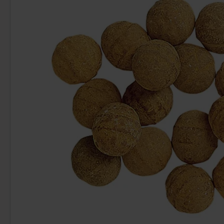
Jake Jelly Mania Carrots 1kg
Wilhelmina
13.98 EUR
3.
Osta
Osta