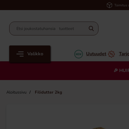
Toimitus 
Valikko
Uutuudet
Tarj
🎉 HUI
Aloitussivu
Filidutter 2kg