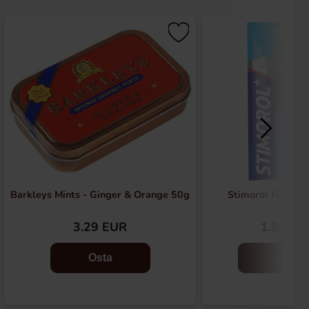
Barkleys Mints - Ginger & Orange 50g
Stimorol Pepper
3.29 EUR
1.99 EU
Osta
Osta