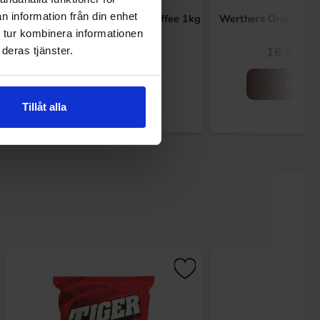
n information från din enhet
Werthers Original Chocolate Toffee 1kg
Werthers Original C
1kg
 tur kombinera informationen
14.90 EUR
16.90 E
deras tjänster.
Osta
Osta
Tillåt alla