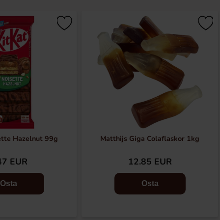
ette Hazelnut 99g
Matthijs Giga Colaflaskor 1kg
47 EUR
12.85 EUR
Osta
Osta