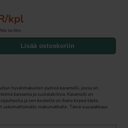
R
/kpl
lo tai litra
Lisää ostoskoriin
Reeses Milk Chocolate Peanut Butter
Bubs Dizzy Kall
Bar 120g
4.49 EUR
27.90 E
 hullun hyvänmakuinen pyöreä karamelli, jossa on
telmä banaania ja suolalakritsia. Karamelli on
Osta
Osta
tsijauheella ja sen keskellä on ihana kirpeä täyte.
inut uskomattomalle makumatkalle. Tämä suurpakkaus