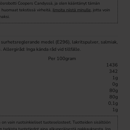
ösrobotti Coopers Candyssä, ja olen kääntänyt tämän
s huomaat tekstissä virheitä,
ilmoita niistä minulle
, jotta voin
aksi.
, surhetsreglerande medel (E296), lakritspulver, salmiak,
Allergiråd: Inga kända råd vid tillfälle.
Per 100gram
1436
342
1g
0g
80g
80g
0,1g
1g
a on vain ruotsinkieliset tuoteselosteet. Tuotteiden sisältöön
en tarkista tuotetiedot aina alkuperäisestä pakkauksesta. Jos