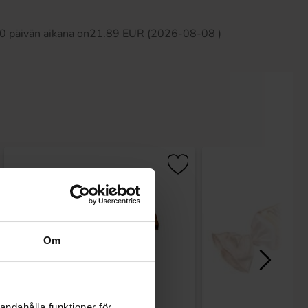
 30 päivän aikana on21.89 EUR (2026-08-08 )
Om
andahålla funktioner för