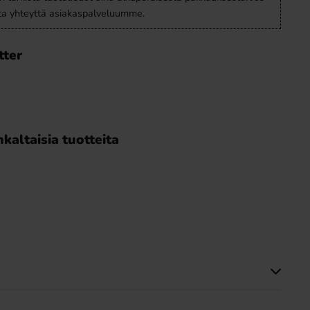
ota yhteyttä asiakaspalveluumme.
tter
kaltaisia tuotteita
Tällä tuotteella ei ole arvosteluja