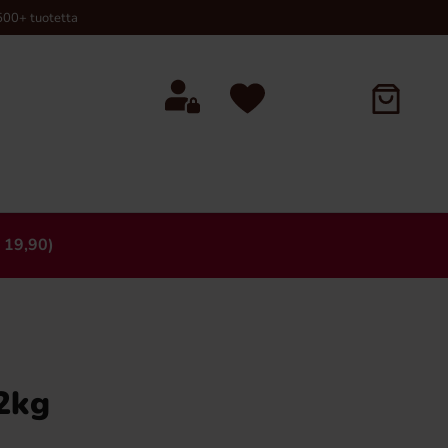
00+ tuotetta
 19,90)
×
 2kg