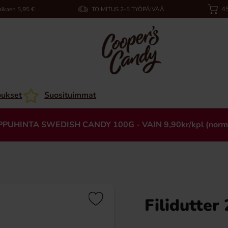
45
alkaen 5,95 €
TOIMITUS 2-5 TYÖPÄIVÄÄ
oukset
Suosituimmat
PPUHINTA SWEDISH CANDY 100G - VAIN 9,90kr/kpl (norm
Filidutter