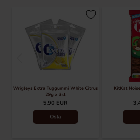
Wrigleys Extra Tuggummi White Citrus
KitKat Nois
29g x 3st
5.90 EUR
3.
Osta