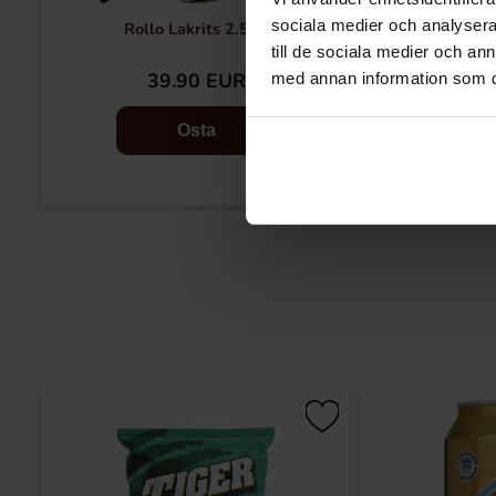
sociala medier och analysera 
Rollo Lakrits 2.5kg
Rollo 
till de sociala medier och a
39.90 EUR
39
med annan information som du 
Osta