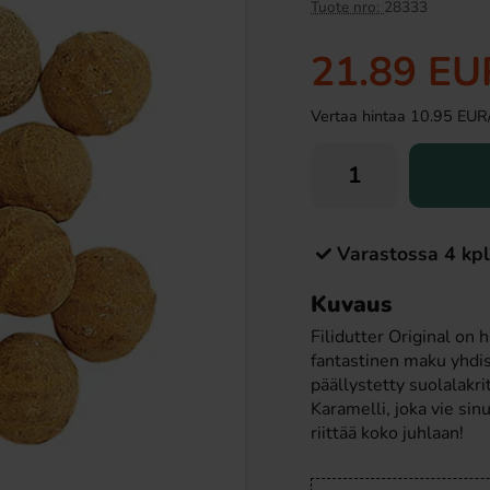
Tuote nro:
28333
21.89 EU
Vertaa hintaa 10.95 EUR/ki
Varastossa 4 kpl
 Pepermunt 200g
Holly Bar 50g
Kuvaus
69 EUR
1.29 EUR
Filidutter Original on
fantastinen maku yhdis
Osta
päällystetty suolalakri
Karamelli, joka vie s
riittää koko juhlaan!