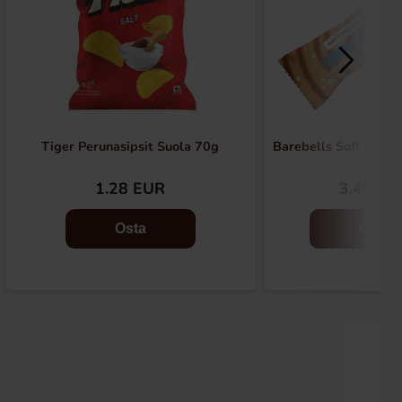
Tiger Perunasipsit Suola 70g
Barebells Soft Bar 
55g
1.28 EUR
3.48 EU
Osta
Osta