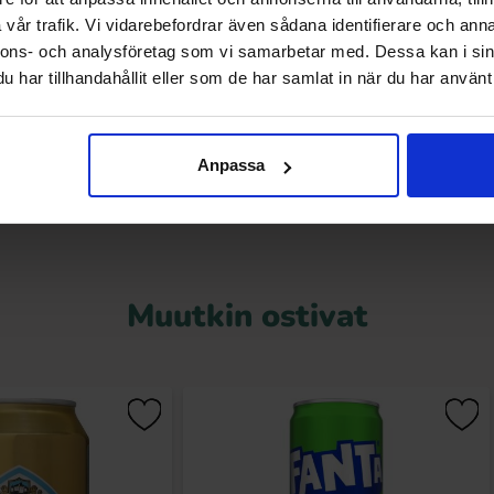
vår trafik. Vi vidarebefordrar även sådana identifierare och anna
Choco 2,5kg
Swizzels Klarfrukt 3kg
nnons- och analysföretag som vi samarbetar med. Dessa kan i sin
.90 EUR
42.90 EUR
har tillhandahållit eller som de har samlat in när du har använt 
Osta
Osta
Anpassa
Muutkin ostivat