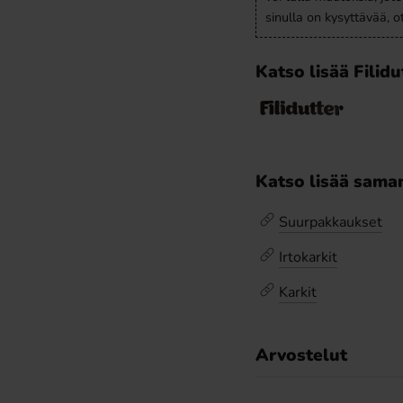
sinulla on kysyttävää, 
Katso lisää Filidu
Katso lisää saman
Suurpakkaukset
Irtokarkit
Karkit
Arvostelut