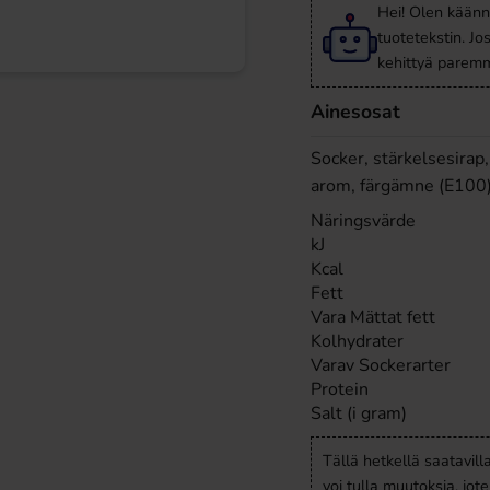
Hei! Olen käänn
tuotetekstin. Jo
kehittyä paremm
Ainesosat
Socker, stärkelsesirap
arom, färgämne (E100). 
Näringsvärde
kJ
Kcal
Fett
Vara Mättat fett
Kolhydrater
Varav Sockerarter
Protein
Salt (i gram)
Tällä hetkellä saatavill
voi tulla muutoksia, jot