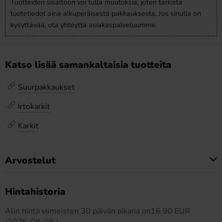
Tuotteiden sisältöön voi tulla muutoksia, joten tarkista
tuotetiedot aina alkuperäisestä pakkauksesta. Jos sinulla on
kysyttävää, ota yhteyttä asiakaspalveluumme.
Katso lisää samankaltaisia tuotteita
Suurpakkaukset
Irtokarkit
Karkit
Arvostelut
Tällä tuotteella ei ole arvosteluja
Hintahistoria
Alin hinta viimeisten 30 päivän aikana on16.90 EUR