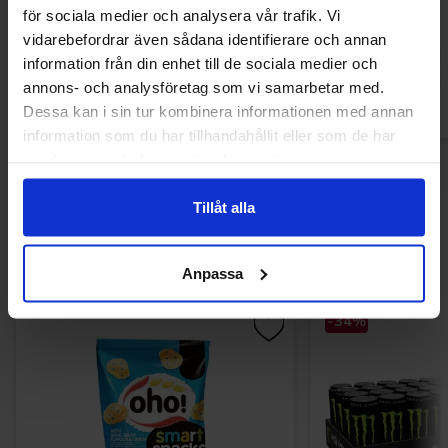
för sociala medier och analysera vår trafik. Vi
12.90 EUR
19.91 
vidarebefordrar även sådana identifierare och annan
information från din enhet till de sociala medier och
Osta
Ost
annons- och analysföretag som vi samarbetar med.
Dessa kan i sin tur kombinera informationen med annan
information som du har tillhandahållit eller som de har
samlat in när du har använt deras tjänster.
Tillåt alla
Muutkin ostivat
Anpassa
-34%