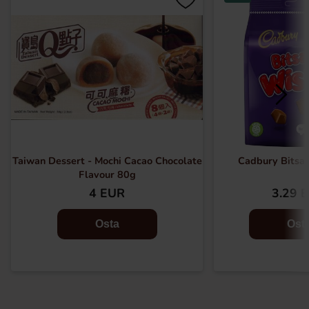
Taiwan Dessert - Mochi Cacao Chocolate
Cadbury Bitsa
Flavour 80g
4 EUR
3.29 
Osta
Ost