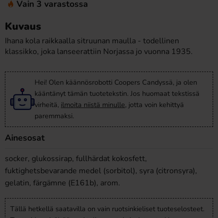
Vain 3 varastossa
Kuvaus
Ihana kola raikkaalla sitruunan maulla - todellinen
klassikko, joka lanseerattiin Norjassa jo vuonna 1935.
Hei! Olen käännösrobotti Coopers Candyssä, ja olen
kääntänyt tämän tuotetekstin. Jos huomaat tekstissä
virheitä,
ilmoita niistä minulle
, jotta voin kehittyä
paremmaksi.
Ainesosat
socker, glukossirap, fullhärdat kokosfett,
fuktighetsbevarande medel (sorbitol), syra (citronsyra),
gelatin, färgämne (E161b), arom.
Tällä hetkellä saatavilla on vain ruotsinkieliset tuoteselosteet.