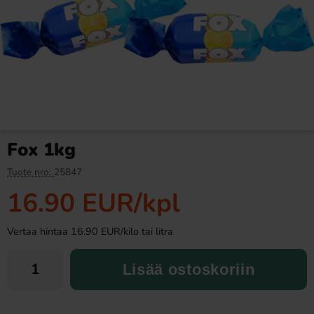
Ramlösa Kirsikka 33cl
Ronny & Ragge Buttcracker
Chips Kaviar & Knäckemacka
150g
1.19 EUR
3.29 EUR
Fox 1kg
Osta
Osta
Tuote nro:
25847
16.90 EUR
/kpl
Vertaa hintaa 16.90 EUR/kilo tai litra
Lisää ostoskoriin