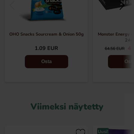
OHO Snacks Sourcream & Onion 50g
Monster Energy Or
24s
1.09 EUR
42
64.56 EUR
Osta
Ost
Viimeksi näytetty
Uusi!