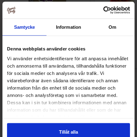
Fazer Viol Tablettipussi 38g
Ronny & Ragge But
Korv med b
Samtycke
Information
Om
1.09 EUR
3.29 
Osta
Ost
Denna webbplats använder cookies
Vi använder enhetsidentifierare för att anpassa innehållet
och annonserna till användarna, tillhandahålla funktioner
för sociala medier och analysera vår trafik. Vi
vidarebefordrar även sådana identifierare och annan
Uudet tuotteet
information från din enhet till de sociala medier och
annons- och analysföretag som vi samarbetar med.
Dessa kan i sin tur kombinera informationen med annan
information som du har tillhandahållit eller som de har
Uusi!
Uusi!
samlat in när du har använt deras tjänster.
Tillåt alla