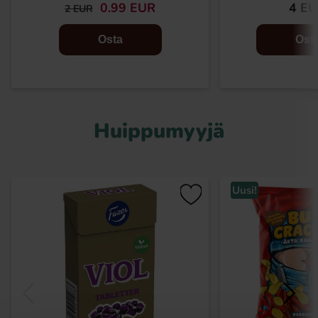
0.99 EUR
4 E
2 EUR
Osta
Ost
Huippumyyjä
Uusi!