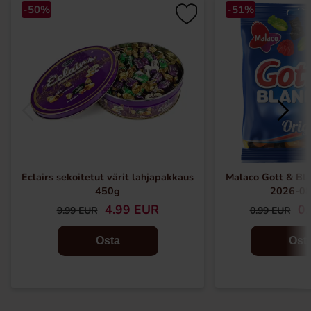
-50%
-51%
Eclairs sekoitetut värit lahjapakkaus
Malaco Gott & Bla
450g
2026-08
4.99 EUR
0.
9.99 EUR
0.99 EUR
Osta
Ost