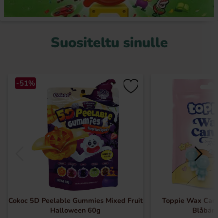
Suositeltu sinulle
-51%
Cokoc 5D Peelable Gummies Mixed Fruit
Toppie Wax Can
Halloween 60g
Blåbär