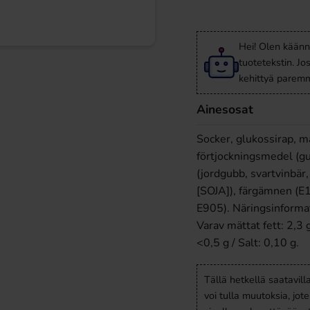
Hei! Olen käänn
tuotetekstin. Jo
kehittyä paremm
Ainesosat
Socker, glukossirap, m
förtjockningsmedel (gu
(jordgubb, svartvinbär,
[SOJA]), färgämnen (E
E905). Näringsinforma
Varav mättat fett: 2,3 
<0,5 g / Salt: 0,10 g.
Tällä hetkellä saatavill
voi tulla muutoksia, jot