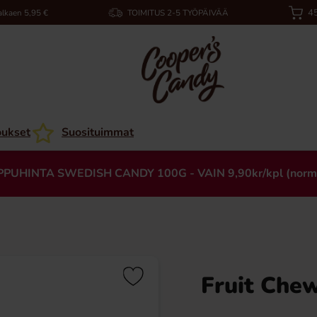
45
alkaen 5,95 €
TOIMITUS 2-5 TYÖPÄIVÄÄ
oukset
Suosituimmat
PPUHINTA SWEDISH CANDY 100G - VAIN 9,90kr/kpl (norm
Fruit Che