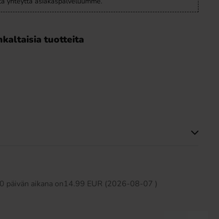
ota yhteyttä asiakaspalveluumme.
kaltaisia tuotteita
Tällä tuotteella ei ole arvosteluja
 30 päivän aikana on14.99 EUR (2026-08-07 )