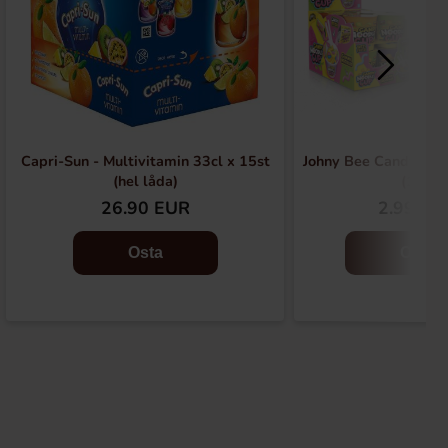
Capri-Sun - Multivitamin 33cl x 15st
Johny Bee Candy Noo
(hel låda)
(1st)
26.90 EUR
2.99 EU
Osta
Osta