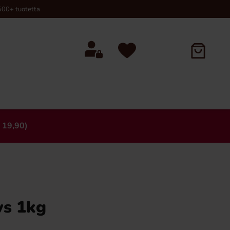
00+ tuotetta
 19,90)
×
ws 1kg