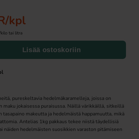
Uusi!
R
/kpl
lo tai litra
Lisää ostoskoriin
pl
Ramlösa Kirsikka 33cl
Ronny & Ragge Buttc
Kaviar & Knäckem
1.19 EUR
3.29 EU
eitä, pureskeltavia hedelmäkaramelleja, joissa on
Osta
Osta
maku jokaisessa puraisussa. Näillä värikkäillä, sitkeillä
en tasapaino makeutta ja hedelmäistä happamuutta, mikä
attomia. Antelias 1kg pakkaus tekee niistä täydellisiä
 tai näiden hedelmäisten suosikkien varaston pitämiseen