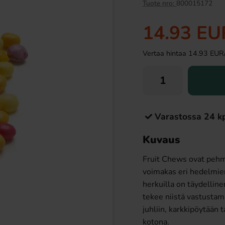
Uusi!
Tuote nro:
800015172
14.93 EU
Vertaa hintaa 14.93 EUR/ki
Varastossa 24 k
osfri Vit Choklad Med
Ronny & Ragge Buttcracker Chips Korv
isp 100g
med bröd 150g
Kuvaus
90 EUR
3.29 EUR
Fruit Chews ovat pehm
Osta
voimakas eri hedelmien 
herkuilla on täydellin
tekee niistä vastustam
juhliin, karkkipöytään
kotona.