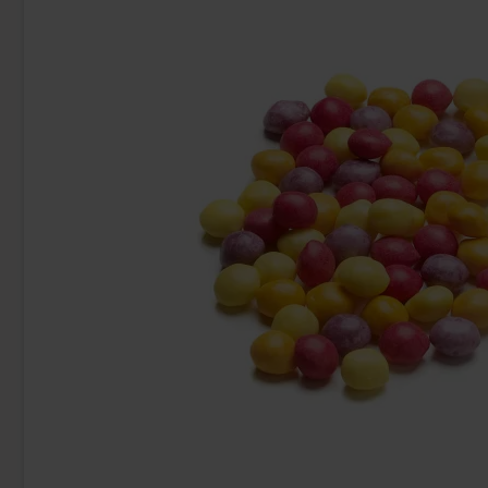
Mentos Rulle Fruit 38g
Green Star Lakt
Cr
1.50 EUR
4.
Osta
Osta