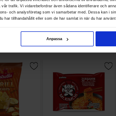
vår trafik. Vi vidarebefordrar även sådana identifierare och anna
nnons- och analysföretag som vi samarbetar med. Dessa kan i sin
har tillhandahållit eller som de har samlat in när du har använt 
Anpassa
Muutkin ostivat