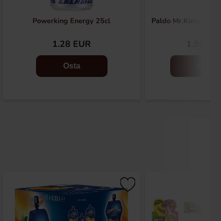
Powerking Energy 25cl
Paldo Mr.Kimchi Sti
1.28 EUR
1.99 EU
Osta
Osta