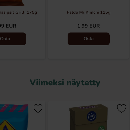
nasipsit Grilli 175g
Paldo Mr.Kimchi 115g
09 EUR
1.99 EUR
Osta
Osta
Viimeksi näytetty