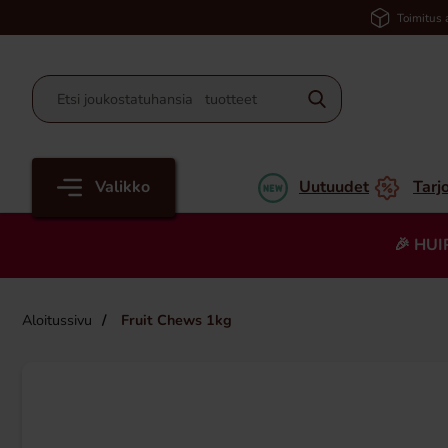
Toimitus 
Valikko
Uutuudet
Tarj
🎉 HUI
Aloitussivu
Fruit Chews 1kg