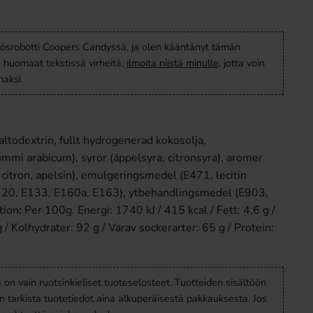
ösrobotti Coopers Candyssä, ja olen kääntänyt tämän
s huomaat tekstissä virheitä,
ilmoita niistä minulle
, jotta voin
aksi.
altodextrin, fullt hydrogenerad kokosolja,
mmi arabicum), syror (äppelsyra, citronsyra), aromer
 citron, apelsin), emulgeringsmedel (E471, lecitin
120, E133, E160a, E163), ytbehandlingsmedel (E903,
tion
:
Per 100g.
Energi: 1740 kJ / 415 kcal / Fett: 4,6 g /
g / Kolhydrater: 92 g / Varav sockerarter: 65 g / Protein:
a on vain ruotsinkieliset tuoteselosteet. Tuotteiden sisältöön
en tarkista tuotetiedot aina alkuperäisestä pakkauksesta. Jos