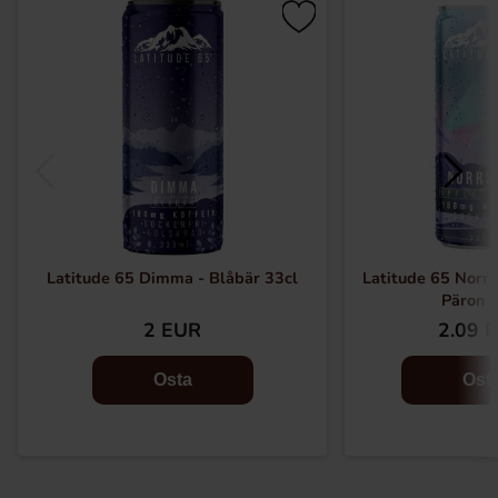
Latitude 65 Dimma - Blåbär 33cl
Latitude 65 Norrs
Päron 3
2 EUR
2.09 
Osta
Ost