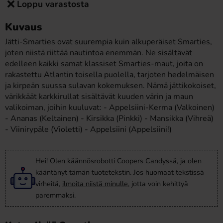
Loppu varastosta
Kuvaus
Jätti-Smarties ovat suurempia kuin alkuperäiset Smarties,
joten niistä riittää nautintoa enemmän. Ne sisältävät
edelleen kaikki samat klassiset Smarties-maut, joita on
rakastettu Atlantin toisella puolella, tarjoten hedelmäisen
ja kirpeän suussa sulavan kokemuksen. Nämä jättikokoiset,
värikkäät karkkirullat sisältävät kuuden värin ja maun
valikoiman, joihin kuuluvat: - Appelsiini-Kerma (Valkoinen)
- Ananas (Keltainen) - Kirsikka (Pinkki) - Mansikka (Vihreä)
- Viinirypäle (Violetti) - Appelsiini (Appelsiini!)
Hei! Olen käännösrobotti Coopers Candyssä, ja olen
kääntänyt tämän tuotetekstin. Jos huomaat tekstissä
virheitä,
ilmoita niistä minulle
, jotta voin kehittyä
paremmaksi.