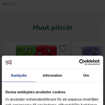
08-07 )
Muut pitivät
Samtycke
Information
Om
Denna webbplats använder cookies
Vi använder enhetsidentifierare för att anpassa innehållet
Nerds Watermelon & Cherry 46g
Nerds Grape-St
och annonserna till användarna, tillhandahålla funktioner