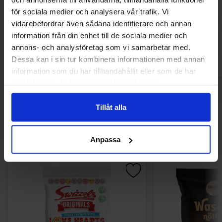
för sociala medier och analysera vår trafik. Vi
2.29 EUR
1.90 
vidarebefordrar även sådana identifierare och annan
information från din enhet till de sociala medier och
Osta
Ost
annons- och analysföretag som vi samarbetar med.
Dessa kan i sin tur kombinera informationen med annan
information som du har tillhandahållit eller som de har
samlat in när du har använt deras tjänster.
Tillåt alla
Muutkin ostivat
Anpassa