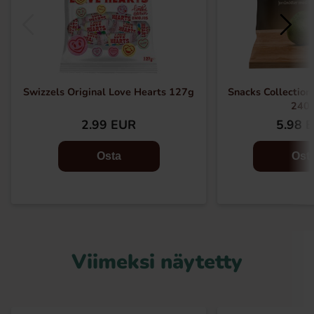
Swizzels Original Love Hearts 127g
Snacks Collection
240
2.99 EUR
5.98 
Osta
Ost
Viimeksi näytetty