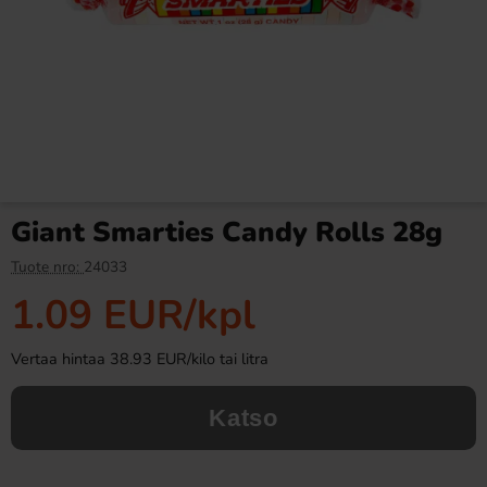
Fazer Viol Tablettipussi 38g
Fanta Crimson Cherry 50cl
1.09 EUR
2.79 EUR
Giant Smarties Candy Rolls 28g
Osta
Osta
Tuote nro:
24033
1.09 EUR
/kpl
Vertaa hintaa 38.93 EUR/kilo tai litra
Katso